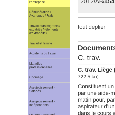
2012/AB/454
l’entreprise
Rémunération /
Avantages / Frais
tout déplier
Travailleurs migrants /
expatriés / (éléments
d’extranéité)
Travail et famille
Documents 
Accidents du travail
C. trav.
Maladies
professionnelles
C. trav. Liège
722.5 ko)
Chômage
Constituent un
Assujettissement -
Salariés
par une aide-m
matin pour, pa
Assujettissement -
Indépendants
aspirateur d’un 
dans le cours e