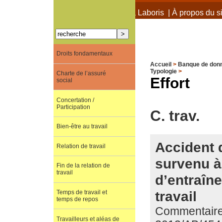
À propos de Terra Laboris
|
À propos du si
Droits fondamentaux
Accueil
>
Banque de don
Typologie
>
Charte de l’assuré
Effort
social
Concertation /
Participation
C. trav.
Bien-être au travail
Accident d
Relation de travail
survenu à
Fin de la relation de
travail
d’entraîn
travail
Temps de travail et
temps de repos
Commentaire d
Travailleurs et aléas de