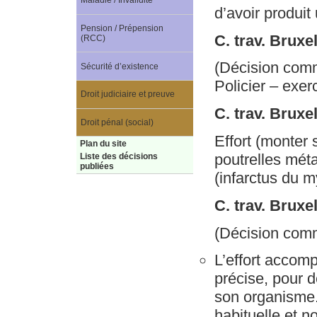
Maladie / Invalidité
d’avoir produit
Pension / Prépension
C. trav. Bruxe
(RCC)
(Décision com
Sécurité d’existence
Policier – exe
Droit judiciaire et preuve
C. trav. Brux
Droit pénal (social)
Effort (monter
Plan du site
poutrelles méta
Liste des décisions
publiées
(infarctus du 
C. trav. Bruxe
(Décision com
L’effort accomp
précise, pour 
son organisme. 
habituelle et no