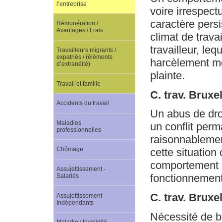
l’entreprise
voire irrespect
caractère persi
Rémunération /
Avantages / Frais
climat de trava
travailleur, le
Travailleurs migrants /
expatriés / (éléments
harcèlement mora
d’extranéité)
plainte.
Travail et famille
C. trav. Bruxe
Accidents du travail
Un abus de dro
Maladies
un conflit per
professionnelles
raisonnablement
Chômage
cette situation 
comportement d
Assujettissement -
fonctionnement 
Salariés
C. trav. Bruxe
Assujettissement -
Indépendants
Nécessité de b