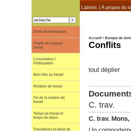
À propos de Terra Laboris
|
À propos du si
Droits fondamentaux
Accueil
>
Banque de don
Conflits
Charte de l’assuré
social
Concertation /
Participation
tout déplier
Bien-être au travail
Relation de travail
Documents 
Fin de la relation de
travail
C. trav.
Temps de travail et
C. trav. Mons
temps de repos
Un comportemen
Travailleurs et aléas de