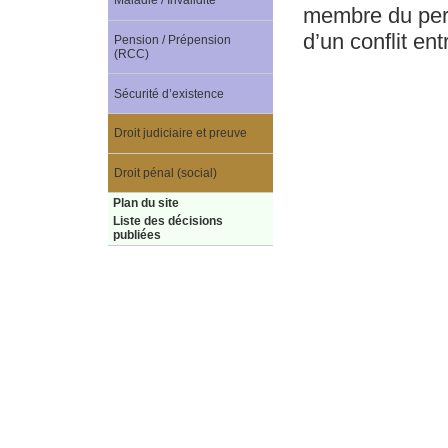
Maladie / Invalidité
membre du pers
d’un conflit en
Pension / Prépension
(RCC)
Sécurité d’existence
Droit judiciaire et preuve
Droit pénal (social)
Plan du site
Liste des décisions
publiées