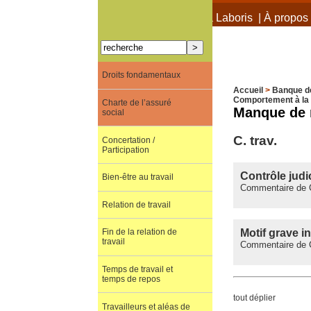
À propos de Terra Laboris
|
À propos 
Droits fondamentaux
Accueil
>
Banque d
Comportement à la 
Charte de l’assuré
Manque de 
social
C. trav.
Concertation /
Participation
Contrôle judi
Bien-être au travail
Commentaire de C.
Relation de travail
Motif grave i
Fin de la relation de
travail
Commentaire de C
Temps de travail et
temps de repos
tout déplier
Travailleurs et aléas de