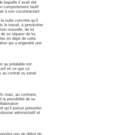
 laquelle il avait été
un comportement fautif
ait à son cocontractant
la suite concrète qu’il
is le travail, à persévérer
ion nouvelle, de lui
 de se séparer de lui.
les en dépit de cette
uation qui a engendré une
er au préalable est
busif en ce que ce
au contrat ou serait
ls mais, au contraire,
 la possibilité de se
llaboration
t qu’il puisse présenter
ossier administratif et
onnaîtra pas de début de