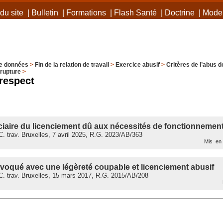
du site
|
Bulletin
|
Formations
|
Flash Santé
|
Doctrine
|
Mode 
e données
>
Fin de la relation de travail
>
Exercice abusif
>
Critères de l’abus de
rupture
>
respect
ciaire du licenciement dû aux nécessités de fonctionnement 
 trav. Bruxelles, 7 avril 2025, R.G. 2023/AB/363
Mis en 
nvoqué avec une légèreté coupable et licenciement abusif
. trav. Bruxelles, 15 mars 2017, R.G. 2015/AB/208