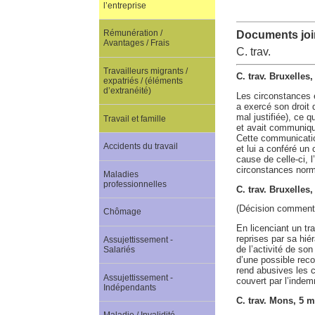
l’entreprise
Rémunération /
Documents join
Avantages / Frais
C. trav.
Travailleurs migrants /
C. trav. Bruxelles
expatriés / (éléments
d’extranéité)
Les circonstances e
a exercé son droit 
mal justifiée), ce q
Travail et famille
et avait communiqué
Cette communicatio
Accidents du travail
et lui a conféré un 
cause de celle-ci, 
circonstances nor
Maladies
professionnelles
C. trav. Bruxelles
(Décision comment
Chômage
En licenciant un tra
reprises par sa hiér
Assujettissement -
de l’activité de so
Salariés
d’une possible reco
rend abusives les c
Assujettissement -
couvert par l’indem
Indépendants
C. trav. Mons, 5 