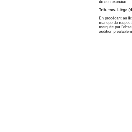
de son exercice.
Trib. trav. Liège 
En procédant au lic
manque de respect e
marquée par l’absen
audition préalablem