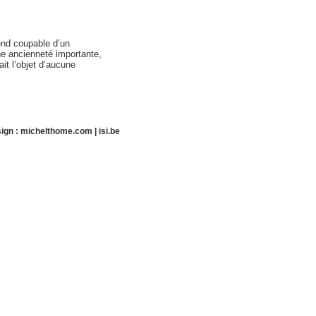
rend coupable d’un
ne ancienneté importante,
it l’objet d’aucune
ign :
michelthome.com
|
isi.be