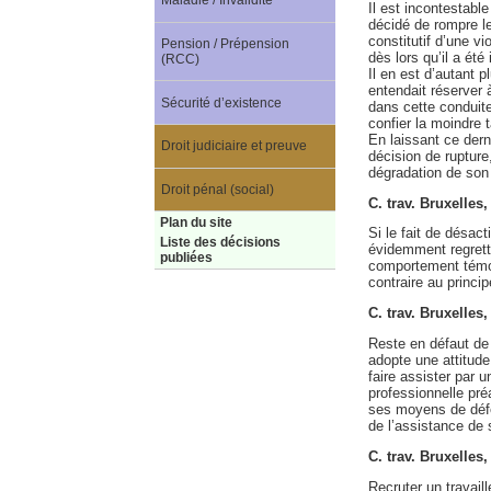
Maladie / Invalidité
Il est incontestabl
décidé de rompre le
constitutif d’une v
Pension / Prépension
dès lors qu’il a ét
(RCC)
Il en est d’autant p
entendait réserver à
Sécurité d’existence
dans cette conduite
confier la moindre t
En laissant ce dern
Droit judiciaire et preuve
décision de rupture
dégradation de son 
Droit pénal (social)
C. trav. Bruxelles
Plan du site
Si le fait de désact
Liste des décisions
évidemment regretta
publiées
comportement témoi
contraire au princip
C. trav. Bruxelles
Reste en défaut de 
adopte une attitude 
faire assister par 
professionnelle pré
ses moyens de défen
de l’assistance de 
C. trav. Bruxelles
Recruter un travail