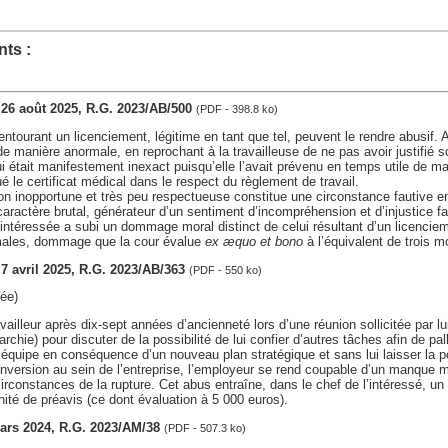
ts :
, 26 août 2025, R.G. 2023/AB/500
(PDF - 398.8 ko)
ntourant un licenciement, légitime en tant que tel, peuvent le rendre abusif. 
de manière anormale, en reprochant à la travailleuse de ne pas avoir justifié s
ui était manifestement inexact puisqu’elle l’avait prévenu en temps utile de man
 le certificat médical dans le respect du règlement de travail.
n inopportune et très peu respectueuse constitue une circonstance fautive en
caractère brutal, générateur d’un sentiment d’incompréhension et d’injustice fa
l’intéressée a subi un dommage moral distinct de celui résultant d’un licenci
males, dommage que la cour évalue
ex æquo et bono
à l’équivalent de trois m
, 7 avril 2025, R.G. 2023/AB/363
(PDF - 550 ko)
ée)
vailleur après dix-sept années d’ancienneté lors d’une réunion sollicitée par lui
archie) pour discuter de la possibilité de lui confier d’autres tâches afin de pal
n équipe en conséquence d’un nouveau plan stratégique et sans lui laisser la po
nversion au sein de l’entreprise, l’employeur se rend coupable d’un manque m
irconstances de la rupture. Cet abus entraîne, dans le chef de l’intéressé, 
nité de préavis (ce dont évaluation à 5 000 euros).
mars 2024, R.G. 2023/AM/38
(PDF - 507.3 ko)