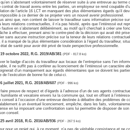
e qu’en s’abstenant volontairement de réserver suite à une entrevue au terme de
 contrat de travail avenu entre les parties, un employeur se rend coupable d’
iolation de l’article 16 LCT en manquant des plus élémentaires égards qu’il dev
é impossible à ce dernier de se projeter vers un nouvel avenir professionnel.
lus ainsi que, non content de laisser le travailleur sans information précise sur 
 leurs relations contractuelles, il n’a pas hésité, après que l’intéressé eut repr
 fautive en s’abstenant délibérément, au motif qu’il cherchait à créer une fonct
âche à effectuer, prenant ainsi le contre-pied de la décision qui avait été prise
ier sans aucune instruction précise sur la teneur de leurs relations contractuel
, il a manqué de la plus élémentaire considération à l’égard du travailleur, sit
état de santé pour avoir été privé de toute perspective professionnelle.
, 19 octobre 2022, R.G. 2019/AB/381
(PDF - 817.8 ko)
iver le badge d’accès du travailleur aux locaux de l’entreprise sans l’en inform
ble, il ne suffit pas à conférer au licenciement de l’intéressé un caractère a
gnerait d’un manquement aux égards élémentaires que se doivent les parties 
e de l’exécution de bonne foi de celui-ci.
, 6 juillet 2021, R.G. 2018/AB/607
(PDF - 996 ko)
faire preuve de respect et d’égards à l’adresse d’un de ses agents contractue
humiliante et vexatoire envers lui la commune qui, tout en offrant à l’intéressé
un conseil à l’occasion d’une entrevue destinée à débattre des problèmes de co
alablement à un éventuel licenciement, empêche, dans les faits, volontairemen
se en lui imposant une confrontation sans lui permettre de disposer de son d
son conseil.
, 25 avril 2018, R.G. 2016/AB/936
(PDF - 267.5 ko)
leur pour un projet qui, à ce moment, n’a pas de véritable consistance et ne c