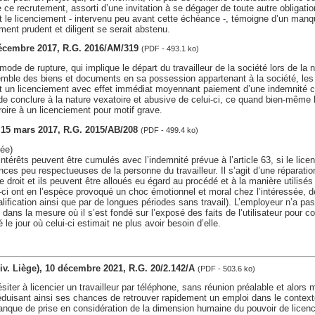
e ce recrutement, assorti d’une invitation à se dégager de toute autre obligati
 le licenciement - intervenu peu avant cette échéance -, témoigne d’un manq
nt prudent et diligent se serait abstenu.
décembre 2017, R.G. 2016/AM/319
(PDF - 493.1 ko)
ode de rupture, qui implique le départ du travailleur de la société lors de la n
nsemble des biens et documents en sa possession appartenant à la société, le
ent un licenciement avec effet immédiat moyennant paiement d’une indemnité 
e conclure à la nature vexatoire et abusive de celui-ci, ce quand bien-même 
croire à un licenciement pour motif grave.
, 15 mars 2017, R.G. 2015/AB/208
(PDF - 499.4 ko)
ée)
érêts peuvent être cumulés avec l’indemnité prévue à l’article 63, si le lice
ces peu respectueuses de la personne du travailleur. Il s’agit d’une réparation
de droit et ils peuvent être alloués eu égard au procédé et à la manière utilisés 
ci ont en l’espèce provoqué un choc émotionnel et moral chez l’intéressée, dé
alification ainsi que par de longues périodes sans travail). L’employeur n’a p
r, dans la mesure où il s’est fondé sur l’exposé des faits de l’utilisateur pour c
 le jour où celui-ci estimait ne plus avoir besoin d’elle.
(div. Liège), 10 décembre 2021, R.G. 20/2.142/A
(PDF - 503.6 ko)
ésiter à licencier un travailleur par téléphone, sans réunion préalable et alors
éduisant ainsi ses chances de retrouver rapidement un emploi dans le contexte
que de prise en considération de la dimension humaine du pouvoir de licencie