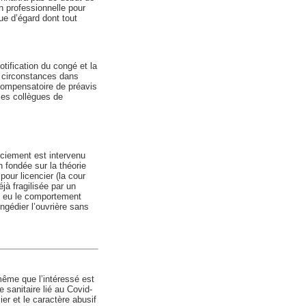
on professionnelle pour
ue d’égard dont tout
otification du congé et la
s circonstances dans
compensatoire de préavis
les collègues de
nciement est intervenu
 fondée sur la théorie
pour licencier (la cour
jà fragilisée par un
as eu le comportement
ongédier l’ouvrière sans
 même que l’intéressé est
 sanitaire lié au Covid-
r et le caractère abusif