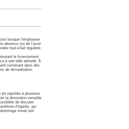
Ainsi lorsque l’employeur
on absence (ou de l’avoir
ière tout-à-fait régulière
tourant le licenciement
ce à une telle attitude. À
ement survenant dans des
ois de rémunération.
 (et reportée à plusieurs
lier la diminution sensible
ssibilité de discuter
anifeste d’égards, qui
un dommage moral non