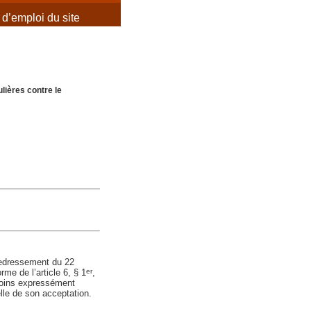
d’emploi du site
lières contre le
e redressement du 22
me de l’article 6, § 1
,
er
nmoins expressément
elle de son acceptation.