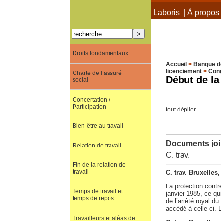
À propos de Terra Laboris
|
À propos 
Droits fondamentaux
Accueil
>
Banque d
licenciement
>
Cong
Charte de l’assuré
Début de la
social
Concertation /
Participation
tout déplier
Bien-être au travail
Documents join
Relation de travail
C. trav.
Fin de la relation de
travail
C. trav. Bruxelles
La protection contre
Temps de travail et
janvier 1985, ce qu
temps de repos
de l’arrêté royal d
accédé à celle-ci. 
Travailleurs et aléas de