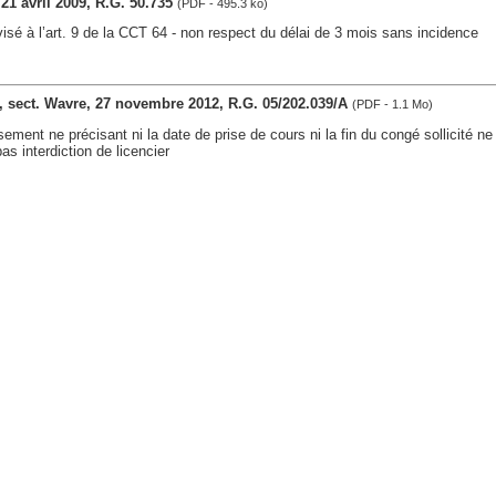
 21 avril 2009, R.G. 50.735
(PDF - 495.3 ko)
 visé à l’art. 9 de la CCT 64 - non respect du délai de 3 mois sans incidence
es, sect. Wavre, 27 novembre 2012, R.G. 05/202.039/A
(PDF - 1.1 Mo)
sement ne précisant ni la date de prise de cours ni la fin du congé sollicité n
as interdiction de licencier