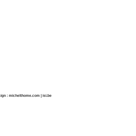
ign :
michelthome.com
|
isi.be