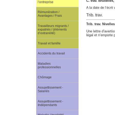
C. trav. Bruxelles,
l’entreprise
A la date de l’écrit
Rémunération /
Trib. trav.
Avantages / Frais
Trib. trav. Nivell
Travailleurs migrants /
expatriés / (éléments
Une lettre d’avertis
d’extranéité)
légal et n’emporte p
Travail et famille
Accidents du travail
Maladies
professionnelles
Chômage
Assujettissement -
Salariés
Assujettissement -
Indépendants