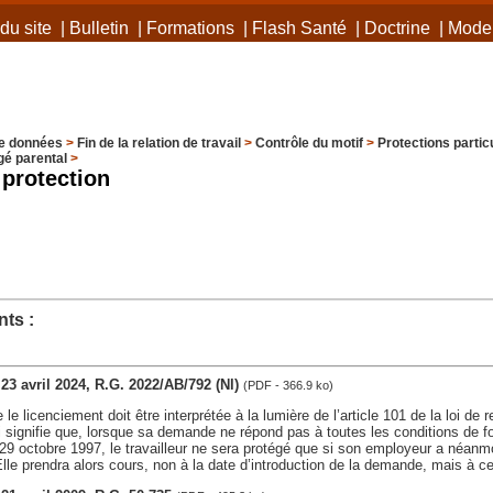
du site
|
Bulletin
|
Formations
|
Flash Santé
|
Doctrine
|
Mode 
e données
>
Fin de la relation de travail
>
Contrôle du motif
>
Protections particu
é parental
>
 protection
ts :
, 23 avril 2024, R.G. 2022/AB/792 (Nl)
(PDF - 366.9 ko)
 le licenciement doit être interprétée à la lumière de l’article 101 de la loi d
i signifie que, lorsque sa demande ne répond pas à toutes les conditions de for
u 29 octobre 1997, le travailleur ne sera protégé que si son employeur a néa
Elle prendra alors cours, non à la date d’introduction de la demande, mais à c