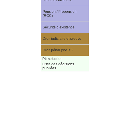
Maladie / Invalidité
Pension / Prépension
(RCC)
Sécurité d’existence
Droit judiciaire et preuve
Droit pénal (social)
Plan du site
Liste des décisions
publiées