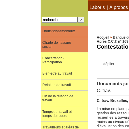
À propos de Terra Laboris
|
À propos 
Droits fondamentaux
Accueil
>
Banque d
Après C.C.T. n° 109
Charte de l’assuré
Contestatio
social
Concertation /
Participation
tout déplier
Bien-être au travail
Documents join
Relation de travail
C. trav.
Fin de la relation de
travail
C. trav. Bruxelle
La mise en place pa
Temps de travail et
gestion des ressour
temps de repos
recueillies à traver
moins au niveau déc
d’évaluation des con
Travailleurs et aléas de