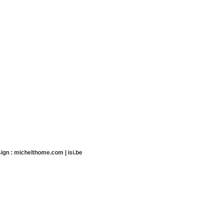
ign :
michelthome.com
|
isi.be