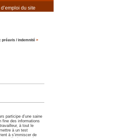
d’emploi du site
 préavis / indemnité
>
rs participe d’une saine
n fine des informations
availleur, à tout le
mettre à un test
evient à s’immiscer de