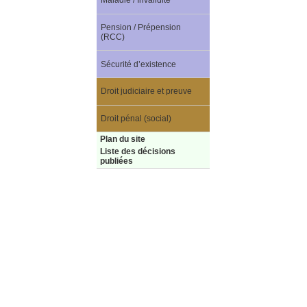
Maladie / Invalidité
Pension / Prépension
(RCC)
Sécurité d’existence
Droit judiciaire et preuve
Droit pénal (social)
Plan du site
Liste des décisions
publiées