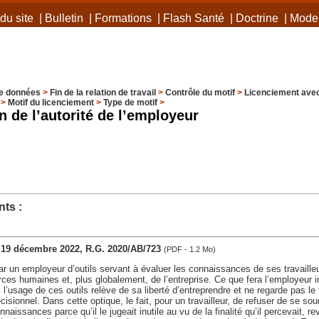
du site
|
Bulletin
|
Formations
|
Flash Santé
|
Doctrine
|
Mode 
e données
>
Fin de la relation de travail
>
Contrôle du motif
>
Licenciement avec
>
Motif du licenciement
>
Type de motif
>
n de l’autorité de l’employeur
ts :
s, 19 décembre 2022, R.G. 2020/AB/723
(PDF - 1.2 Mo)
r un employeur d’outils servant à évaluer les connaissances de ses travailleu
ces humaines et, plus globalement, de l’entreprise. Ce que fera l’employeur i
s l’usage de ces outils relève de sa liberté d’entreprendre et ne regarde pas le tr
isionnel. Dans cette optique, le fait, pour un travailleur, de refuser de se sou
naissances parce qu’il le jugeait inutile au vu de la finalité qu’il percevait, r