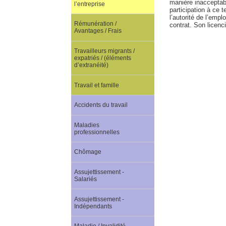
manière inacceptabl
l’entreprise
participation à ce 
l’autorité de l’emp
Rémunération /
contrat. Son licen
Avantages / Frais
Travailleurs migrants /
expatriés / (éléments
d’extranéité)
Travail et famille
Accidents du travail
Maladies
professionnelles
Chômage
Assujettissement -
Salariés
Assujettissement -
Indépendants