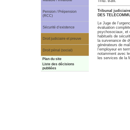
Trib. trav.
Maladie / Invalidité
Tribunal judiciai
Pension / Prépension
DES TELECOMMUN
(RCC)
Le Juge de l’urgenc
Sécurité d’existence
évaluation complète
psychosociaux, et 
habituels de sécuri
Droit judiciaire et preuve
la survenance de dy
générateurs de mala
l’employeur en term
Droit pénal (social)
notamment avec les
les services de la M
Plan du site
Liste des décisions
publiées