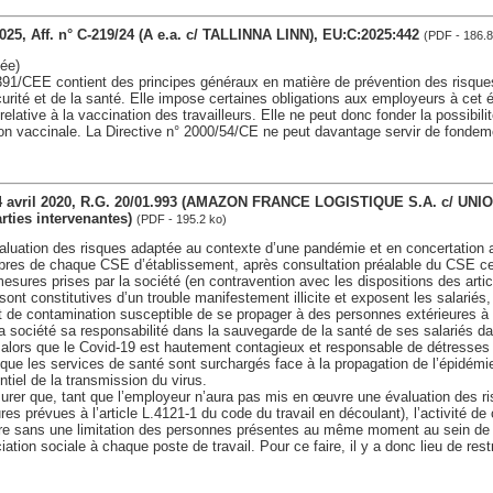
2025, Aff. n° C-219/24 (A e.a. c/ TALLINNA LINN), EU:C:2025:442
(PDF - 186.8
ée)
391/CEE contient des principes généraux en matière de prévention des risque
curité et de la santé. Elle impose certaines obligations aux employeurs à cet
elative à la vaccination des travailleurs. Elle ne peut donc fonder la possibili
ion vaccinale. La Directive n° 2000/54/CE ne peut davantage servir de fondemen
), 24 avril 2020, R.G. 20/01.993 (AMAZON FRANCE LOGISTIQUE S.A. c/ U
ties intervenantes)
(PDF - 195.2 ko)
aluation des risques adaptée au contexte d’une pandémie et en concertation a
mbres de chaque CSE d’établissement, après consultation préalable du CSE cen
mesures prises par la société (en contravention avec les dispositions des artic
sont constitutives d’un trouble manifestement illicite et exposent les salariés
e contamination susceptible de se propager à des personnes extérieures à l
la société sa responsabilité dans la sauvegarde de la santé de ses salariés da
 alors que le Covid-19 est hautement contagieux et responsable de détresses 
 que les services de santé sont surchargés face à la propagation de l’épidémi
ntiel de la transmission du virus.
surer que, tant que l’employeur n’aura pas mis en œuvre une évaluation des ri
res prévues à l’article L.4121-1 du code du travail en découlant), l’activité d
re sans une limitation des personnes présentes au même moment au sein de l
iation sociale à chaque poste de travail. Pour ce faire, il y a donc lieu de rest