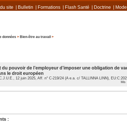
du site
|
Bulletin
|
Formations
|
Flash Santé
|
Doctrine
|
Mode 
e données
>
Bien-être au travail
>
du pouvoir de l’employeur d’imposer une obligation de va
ns le droit européen
.J.U.E., 12 juin 2025, Aff. n° C-219/24 (A e.a. c/ TALLINNA LINN), EU:C:20
Mis 
ts :