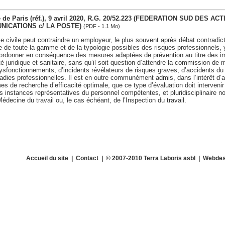
re de Paris (réf.), 9 avril 2020, R.G. 20/52.223 (FEDERATION SUD DES 
ICATIONS c/ LA POSTE)
(PDF - 1.1 Mo)
e civile peut contraindre un employeur, le plus souvent après débat contradict
 de toute la gamme et de la typologie possibles des risques professionnels, 
ordonner en conséquence des mesures adaptées de prévention au titre des im
té juridique et sanitaire, sans qu’il soit question d’attendre la commission de
sfonctionnements, d’incidents révélateurs de risques graves, d’accidents du t
dies professionnelles. Il est en outre communément admis, dans l’intérêt d’a
es de recherche d’efficacité optimale, que ce type d’évaluation doit interveni
 instances représentatives du personnel compétentes, et pluridisciplinaire 
édecine du travail ou, le cas échéant, de l’Inspection du travail.
Accueil du site
|
Contact
| © 2007-2010 Terra Laboris asbl | Webdes