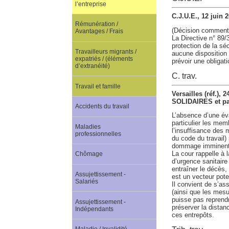
l’entreprise
C.J.U.E., 12 juin 
Rémunération /
(Décision comment
Avantages / Frais
La Directive n° 89/
protection de la sé
Travailleurs migrants /
aucune disposition r
expatriés / (éléments
prévoir une obligat
d’extranéité)
C. trav.
Travail et famille
Versailles (réf.
SOLIDAIRES et par
Accidents du travail
L’absence d’une év
particulier les me
Maladies
l’insuffisance des 
professionnelles
du code du travail) 
dommage imminent d
La cour rappelle à 
Chômage
d’urgence sanitaire
entraîner le décès,
Assujettissement -
est un vecteur pote
Salariés
Il convient de s’as
(ainsi que les mesu
puisse pas reprend
Assujettissement -
préserver la distanc
Indépendants
ces entrepôts.