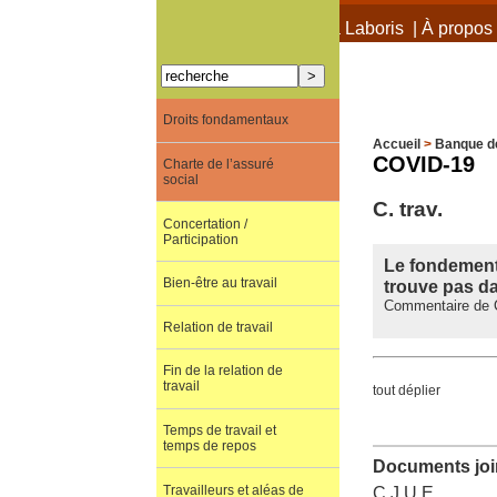
À propos de Terra Laboris
|
À propos 
Droits fondamentaux
Accueil
>
Banque d
COVID-19
Charte de l’assuré
social
C. trav.
Concertation /
Participation
Le fondement 
Bien-être au travail
trouve pas da
Commentaire de C
Relation de travail
Fin de la relation de
travail
tout déplier
Temps de travail et
temps de repos
Documents join
Travailleurs et aléas de
C.J.U.E.