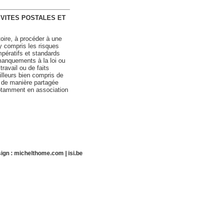
ACTIVITES POSTALES ET
oire, à procéder à une
y compris les risques
pératifs et standards
 manquements à la loi ou
ravail ou de faits
illeurs bien compris de
r de manière partagée
notamment en association
ign :
michelthome.com
|
isi.be