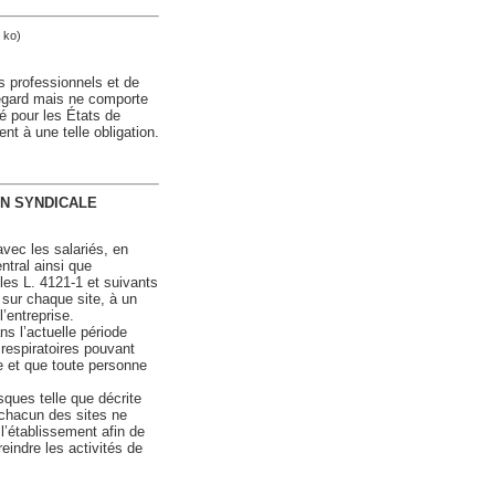
 ko)
s professionnels et de
 égard mais ne comporte
té pour les États de
t à une telle obligation.
NION SYNDICALE
vec les salariés, en
tral ainsi que
les L. 4121-1 et suivants
, sur chaque site, à un
’entreprise.
ns l’actuelle période
respiratoires pouvant
e et que toute personne
sques telle que décrite
e chacun des sites ne
’établissement afin de
reindre les activités de