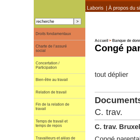
À propos de Terra Laboris
|
À propos du si
Droits fondamentaux
Accueil
>
Banque de don
Congé par
Charte de l’assuré
social
Concertation /
Participation
tout déplier
Bien-être au travail
Relation de travail
Documents 
Fin de la relation de
travail
C. trav.
Temps de travail et
C. trav. Bruxe
temps de repos
Congé parental 
Travailleurs et aléas de