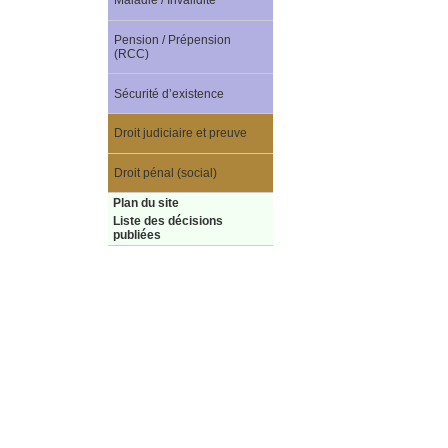
Maladie / Invalidité
Pension / Prépension
(RCC)
Sécurité d’existence
Droit judiciaire et preuve
Droit pénal (social)
Plan du site
Liste des décisions
publiées