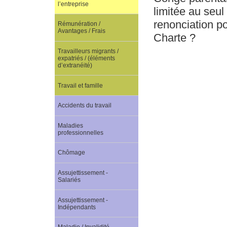
l’entreprise
limitée au seul
renonciation po
Rémunération /
Avantages / Frais
Charte ?
Travailleurs migrants /
expatriés / (éléments
d’extranéité)
Travail et famille
Accidents du travail
Maladies
professionnelles
Chômage
Assujettissement -
Salariés
Assujettissement -
Indépendants