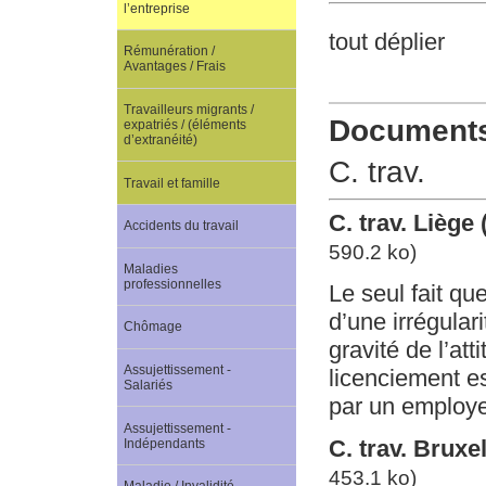
l’entreprise
tout déplier
Rémunération /
Avantages / Frais
Travailleurs migrants /
Documents 
expatriés / (éléments
d’extranéité)
C. trav.
Travail et famille
C. trav. Liège
Accidents du travail
590.2 ko)
Maladies
professionnelles
Le seul fait qu
d’une irrégular
Chômage
gravité de l’at
Assujettissement -
licenciement es
Salariés
par un employe
Assujettissement -
C. trav. Brux
Indépendants
453.1 ko)