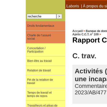
À propos de Terra Laboris
|
À propos du si
Droits fondamentaux
Accueil
>
Banque de don
Après C.C.T. n° 109
>
Charte de l’assuré
Rapport C.
social
Concertation /
Participation
C. trav.
Bien-être au travail
Activités
Relation de travail
une incapa
Fin de la relation de
travail
Commentaire 
2023/AB/477
Temps de travail et
temps de repos
Travailleurs et aléas de