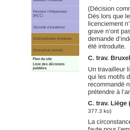
Maladie / Invalidité
(Décision com
Pension / Prépension
Dès lors que le
(RCC)
licenciement n’
Sécurité d’existence
grave n’ont pas
demande d’inde
Droit judiciaire et preuve
été introduite.
Droit pénal (social)
C. trav. Bruxel
Plan du site
Liste des décisions
Un travailleur l
publiées
qui les motifs 
recommandé ne p
prétendre à l’a
C. trav. Liège
377.3 ko)
La circonstance
faute pour l’em