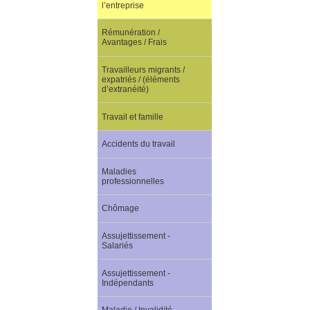
l’entreprise
Rémunération /
Avantages / Frais
Travailleurs migrants /
expatriés / (éléments
d’extranéité)
Travail et famille
Accidents du travail
Maladies
professionnelles
Chômage
Assujettissement -
Salariés
Assujettissement -
Indépendants