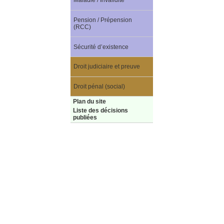
Maladie / Invalidité
Pension / Prépension
(RCC)
Sécurité d’existence
Droit judiciaire et preuve
Droit pénal (social)
Plan du site
Liste des décisions
publiées