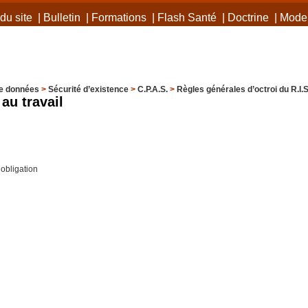
du site
|
Bulletin
|
Formations
|
Flash Santé
|
Doctrine
|
Mode 
e données
>
Sécurité d’existence
>
C.P.A.S.
>
Règles générales d’octroi du R.I.S
au travail
’obligation