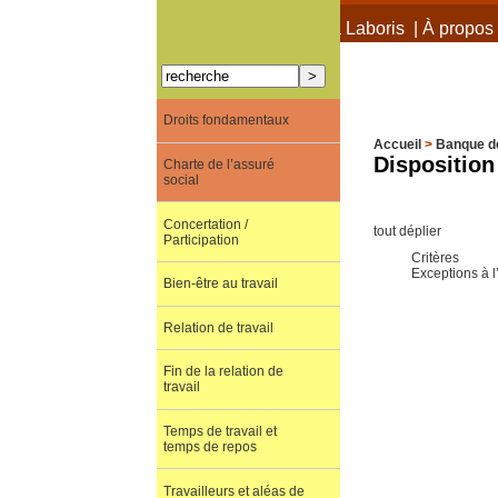
À propos de Terra Laboris
|
À propos 
Droits fondamentaux
Accueil
>
Banque d
Disposition 
Charte de l’assuré
social
Concertation /
tout déplier
Participation
Critères
Exceptions à l
Bien-être au travail
Relation de travail
Fin de la relation de
travail
Temps de travail et
temps de repos
Travailleurs et aléas de