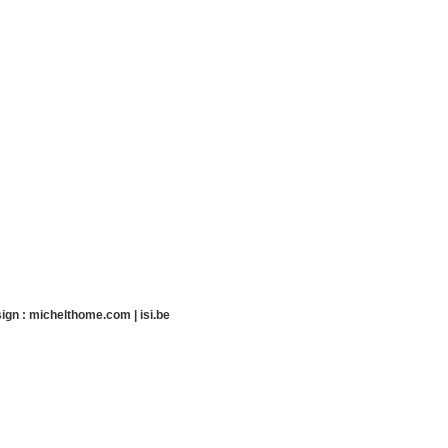
ign :
michelthome.com
|
isi.be