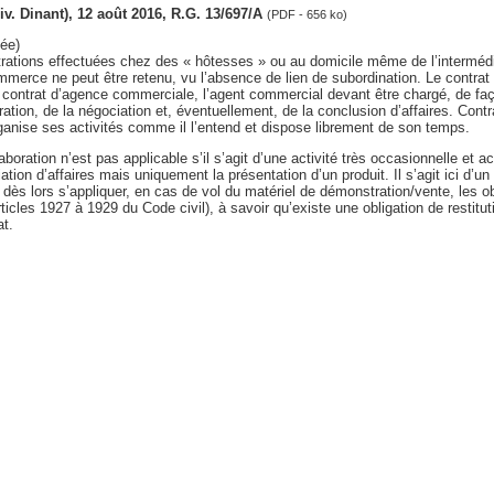
div. Dinant), 12 août 2016, R.G. 13/697/A
(PDF - 656 ko)
ée)
ations effectuées chez des « hôtesses » ou au domicile même de l’intermédia
merce ne peut être retenu, vu l’absence de lien de subordination. Le contrat n
ontrat d’agence commerciale, l’agent commercial devant être chargé, de fa
ion, de la négociation et, éventuellement, de la conclusion d’affaires. Cont
anise ses activités comme il l’entend et dispose librement de son temps.
boration n’est pas applicable s’il s’agit d’une activité très occasionnelle et 
ation d’affaires mais uniquement la présentation d’un produit. Il s’agit ici d’un
dès lors s’appliquer, en cas de vol du matériel de démonstration/vente, les o
ticles 1927 à 1929 du Code civil), à savoir qu’existe une obligation de restitut
at.