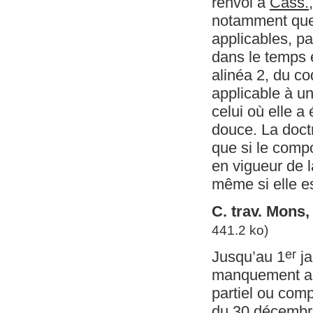
renvoi à
Cass.
notamment que 
applicables, par
dans le temps e
alinéa 2, du co
applicable à un
celui où elle a 
douce. La doctr
que si le compo
en vigueur de l
même si elle e
C. trav. Mons
441.2 ko)
er
Jusqu’au 1
ja
manquement aux 
partiel ou comp
du 30 décembre