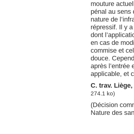
mouture actuell
pénal au sens 
nature de l’infr
répressif. Il y 
dont l’applicat
en cas de modif
commise et celui
douce. Cependa
après l’entrée e
applicable, et 
C. trav. Liège
274.1 ko)
(Décision com
Nature des san