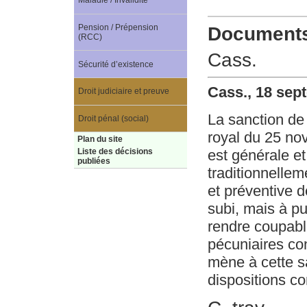
Maladie / Invalidité
Pension / Prépension
Documents 
(RCC)
Cass.
Sécurité d’existence
Cass., 18 sep
Droit judiciaire et preuve
La sanction de 
Droit pénal (social)
royal du 25 no
Plan du site
est générale et 
Liste des décisions
publiées
traditionnellem
et préventive d
subi, mais à pu
rendre coupable
pécuniaires con
mène à cette s
dispositions co