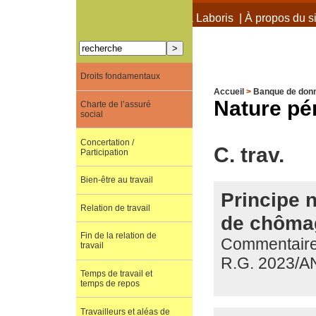
À propos de Terra Laboris
|
À propos du si
Droits fondamentaux
Accueil
>
Banque de don
Nature pé
Charte de l’assuré
social
Concertation /
C. trav.
Participation
Bien-être au travail
Principe 
Relation de travail
de chôma
Fin de la relation de
Commentaire 
travail
R.G. 2023/A
Temps de travail et
temps de repos
Travailleurs et aléas de