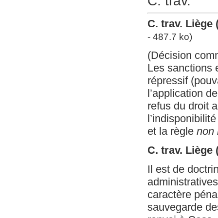
C. trav.
C. trav. Lièg
- 487.7 ko)
(Décision com
Les sanctions 
répressif (pouv
l’application d
refus du droit 
l’indisponibili
et la règle
non 
C. trav. Liège
Il est de doctr
administrative
caractère péna
sauvegarde des