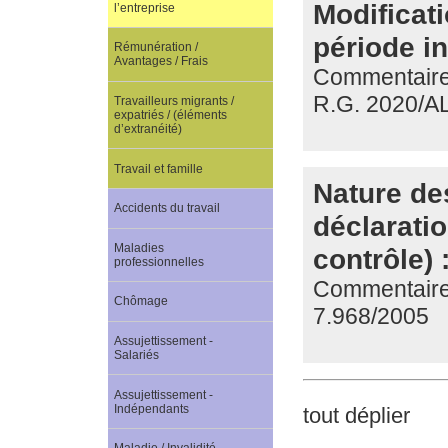
Modificat
l’entreprise
période in
Rémunération /
Avantages / Frais
Commentaire 
R.G. 2020/A
Travailleurs migrants /
expatriés / (éléments
d’extranéité)
Travail et famille
Nature de
Accidents du travail
déclaratio
Maladies
contrôle) 
professionnelles
Commentaire 
Chômage
7.968/2005
Assujettissement -
Salariés
Assujettissement -
Indépendants
tout déplier