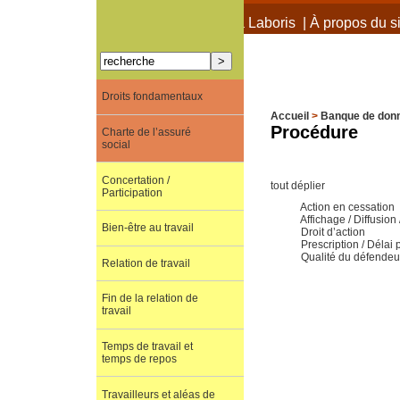
À propos de Terra Laboris
|
À propos du si
Droits fondamentaux
Accueil
>
Banque de don
Procédure
Charte de l’assuré
social
Concertation /
tout déplier
Participation
Action en cessation
Affichage / Diffusion
Bien-être au travail
Droit d’action
Prescription / Délai 
Qualité du défendeu
Relation de travail
Fin de la relation de
travail
Temps de travail et
temps de repos
Travailleurs et aléas de