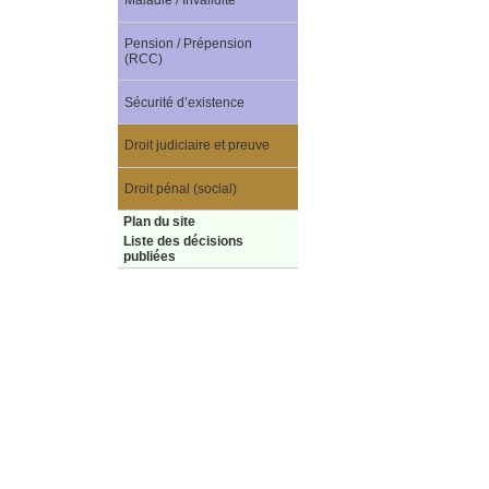
Maladie / Invalidité
Pension / Prépension
(RCC)
Sécurité d’existence
Droit judiciaire et preuve
Droit pénal (social)
Plan du site
Liste des décisions
publiées