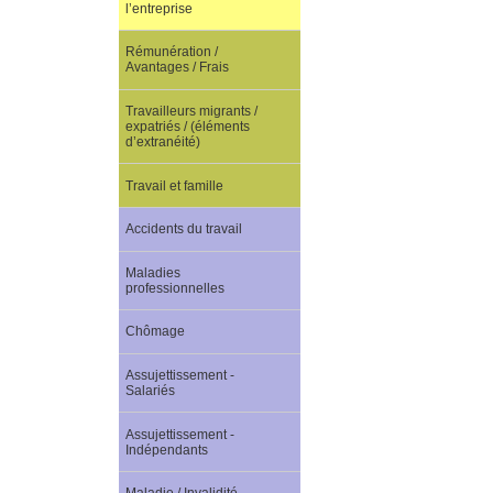
l’entreprise
Rémunération /
Avantages / Frais
Travailleurs migrants /
expatriés / (éléments
d’extranéité)
Travail et famille
Accidents du travail
Maladies
professionnelles
Chômage
Assujettissement -
Salariés
Assujettissement -
Indépendants