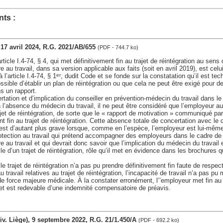
ts :
, 17 avril 2024, R.G. 2021/AB/655
(PDF - 744.7 ko)
rticle I.4-74, § 4, qui met définitivement fin au trajet de réintégration au sens d
 au travail, dans sa version applicable aux faits (soit en avril 2019), est celui
 l’article I.4-74, § 1
, dudit Code et se fonde sur la constatation qu’il est te
er
sible d’établir un plan de réintégration ou que cela ne peut être exigé pour d
s un rapport.
tation et d’implication du conseiller en prévention-médecin du travail dans le t
En l’absence du médecin du travail, il ne peut être considéré que l’employeur a
jet de réintégration, de sorte que le « rapport de motivation » communiqué pa
t fin au trajet de réintégration. Cette absence totale de concertation avec le 
est d’autant plus grave lorsque, comme en l’espèce, l’employeur est lui-mêm
rotection au travail qui prétend accompagner des employeurs dans le cadre de
re au travail et qui devrait donc savoir que l’implication du médecin du travail
lle d’un trajet de réintégration, rôle qu’il met en évidence dans les brochures qu
e trajet de réintégration n’a pas pu prendre définitivement fin faute de respec
 travail relatives au trajet de réintégration, l’incapacité de travail n’a pas pu 
de force majeure médicale. À la constater erronément, l’’employeur met fin au 
 et est redevable d’une indemnité compensatoire de préavis.
(div. Liège), 9 septembre 2022, R.G. 21/1.450/A
(PDF - 692.2 ko)