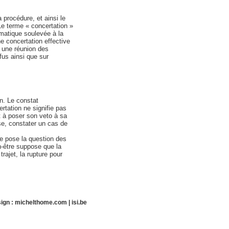
a procédure, et ainsi le
 Le terme « concertation »
matique soulevée à la
ne concertation effective
à une réunion des
efus ainsi que sur
on. Le constat
rtation ne signifie pas
it à poser son veto à sa
se, constater un cas de
se pose la question des
n-être suppose que la
trajet, la rupture pour
ign :
michelthome.com
|
isi.be