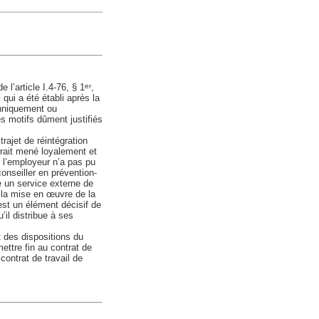
e l’article I.4-76, § 1
,
er
 qui a été établi après la
chniquement ou
es motifs dûment justifiés
rajet de réintégration
urait mené loyalement et
r l’employeur n’a pas pu
conseiller en prévention-
e un service externe de
 la mise en œuvre de la
 est un élément décisif de
’il distribue à ses
t des dispositions du
mettre fin au contrat de
contrat de travail de