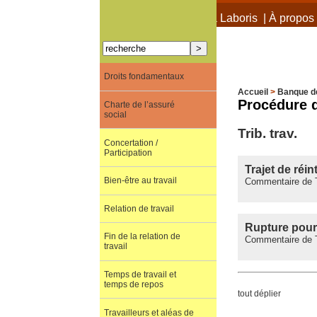
À propos de Terra Laboris
|
À propos 
Droits fondamentaux
Accueil
>
Banque d
Procédure d
Charte de l’assuré
social
Trib. trav.
Concertation /
Participation
Trajet de réi
Bien-être au travail
Commentaire de Tr
Relation de travail
Rupture pour 
Fin de la relation de
Commentaire de Tr
travail
Temps de travail et
temps de repos
tout déplier
Travailleurs et aléas de