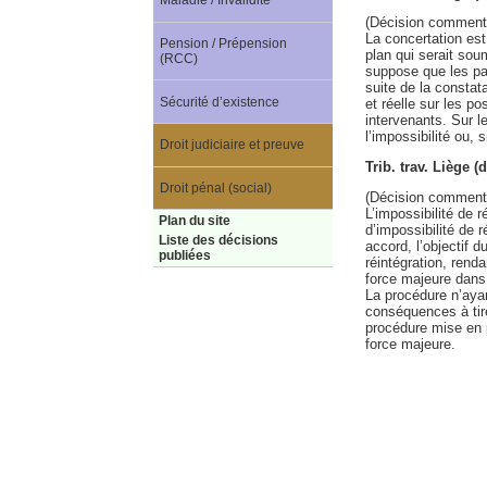
Maladie / Invalidité
(Décision comment
La concertation est 
Pension / Prépension
plan qui serait soum
(RCC)
suppose que les pa
suite de la constata
Sécurité d’existence
et réelle sur les p
intervenants. Sur le
l’impossibilité ou, 
Droit judiciaire et preuve
Trib. trav. Liège 
Droit pénal (social)
(Décision comment
L’impossibilité de 
Plan du site
d’impossibilité de 
Liste des décisions
accord, l’objectif d
publiées
réintégration, rend
force majeure dans
La procédure n’ayan
conséquences à tire
procédure mise en pl
force majeure.