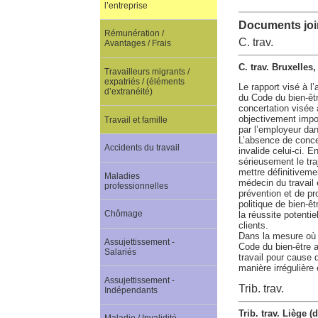
l’entreprise
Documents join
Rémunération /
C. trav.
Avantages / Frais
C. trav. Bruxelles
Travailleurs migrants /
expatriés / (éléments
Le rapport visé à l’a
d’extranéité)
du Code du bien-être
concertation visée à
objectivement impos
Travail et famille
par l’employeur dan
L’absence de concer
Accidents du travail
invalide celui-ci. 
sérieusement le tra
mettre définitivemen
Maladies
médecin du travail 
professionnelles
prévention et de p
politique de bien-êt
Chômage
la réussite potentie
clients.
Dans la mesure où l
Assujettissement -
Code du bien-être au
Salariés
travail pour cause 
manière irrégulière
Assujettissement -
Trib. trav.
Indépendants
Trib. trav. Liège 