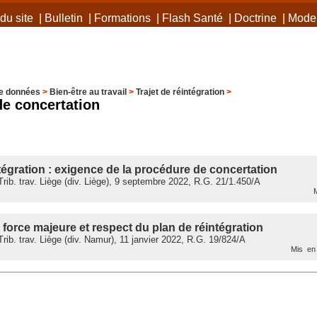
du site
|
Bulletin
|
Formations
|
Flash Santé
|
Doctrine
|
Mode 
e données
>
Bien-être au travail
>
Trajet de réintégration
>
e concertation
ntégration : exigence de la procédure de concertation
ib. trav. Liège (div. Liège), 9 septembre 2022, R.G. 21/1.450/A
M
force majeure et respect du plan de réintégration
ib. trav. Liège (div. Namur), 11 janvier 2022, R.G. 19/824/A
Mis en 