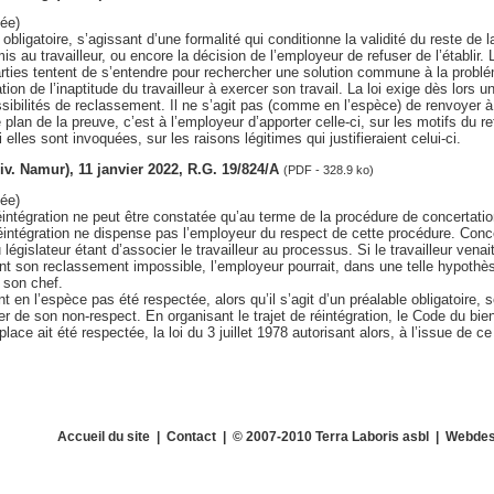
ée)
obligatoire, s’agissant d’une formalité qui conditionne la validité du reste de l
is au travailleur, ou encore la décision de l’employeur de refuser de l’établir.
rties tentent de s’entendre pour rechercher une solution commune à la problé
tion de l’inaptitude du travailleur à exercer son travail. La loi exige dès lors u
ossibilités de reclassement. Il ne s’agit pas (comme en l’espèce) de renvoyer 
 plan de la preuve, c’est à l’employeur d’apporter celle-ci, sur les motifs du r
si elles sont invoquées, sur les raisons légitimes qui justifieraient celui-ci.
(div. Namur), 11 janvier 2022, R.G. 19/824/A
(PDF - 328.9 ko)
ée)
réintégration ne peut être constatée qu’au terme de la procédure de concertati
réintégration ne dispense pas l’employeur du respect de cette procédure. Conce
u législateur étant d’associer le travailleur au processus. Si le travailleur vena
ant son reclassement impossible, l’employeur pourrait, dans une telle hypothè
 son chef.
t en l’espèce pas été respectée, alors qu’il s’agit d’un préalable obligatoire, 
r de son non-respect. En organisant le trajet de réintégration, le Code du bie
ace ait été respectée, la loi du 3 juillet 1978 autorisant alors, à l’issue de ce 
Accueil du site
|
Contact
| © 2007-2010 Terra Laboris asbl | Webdes