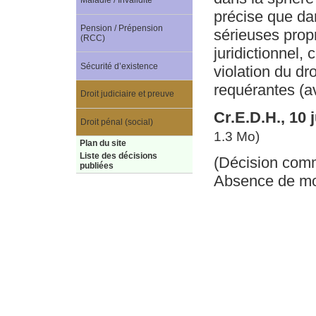
Maladie / Invalidité
précise que dan
Pension / Prépension
sérieuses propr
(RCC)
juridictionnel,
Sécurité d’existence
violation du dr
requérantes (a
Droit judiciaire et preuve
Cr.E.D.H., 10
Droit pénal (social)
1.3 Mo)
Plan du site
Liste des décisions
(Décision com
publiées
Absence de mot