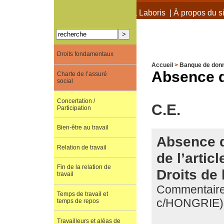
À propos de Terra Laboris
|
À propos du si
Droits fondamentaux
Accueil
>
Banque de don
Absence de
Charte de l’assuré
social
Concertation /
C.E.
Participation
Bien-être au travail
Absence d
Relation de travail
de l’arti
Fin de la relation de
Droits de
travail
Commentaire 
Temps de travail et
c/HONGRIE)
temps de repos
Travailleurs et aléas de