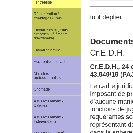
l’entreprise
Rémunération /
tout déplier
Avantages / Frais
Travailleurs migrants /
expatriés / (éléments
d’extranéité)
Documents 
Travail et famille
Cr.E.D.H.
Accidents du travail
Cr.E.D.H., 24 
43.949/19 (PA
Maladies
professionnelles
Le cadre jurid
Chômage
imposant de pre
d’aucune manièr
Assujettissement -
Salariés
fonctions de j
requérantes son
Assujettissement -
Indépendants
représentant de
dans la sphère