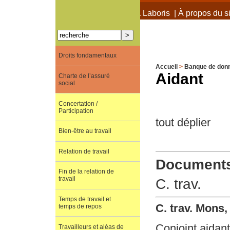
À propos de Terra Laboris
|
À propos du si
Droits fondamentaux
Accueil
>
Banque de don
Aidant
Charte de l’assuré
social
Concertation /
Participation
tout déplier
Bien-être au travail
Relation de travail
Documents 
Fin de la relation de
travail
C. trav.
Temps de travail et
C. trav. Mons
temps de repos
Conjoint aidant
Travailleurs et aléas de