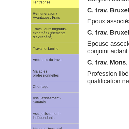
l’entreprise
C. trav. Bruxe
Rémunération /
Avantages / Frais
Epoux associés
Travailleurs migrants /
C. trav. Brux
expatriés / (éléments
d’extranéité)
Epouse associé
Travail et famille
conjoint aidant
Accidents du travail
C. trav. Mons
Maladies
Profession libé
professionnelles
qualification n
Chômage
Assujettissement -
Salariés
Assujettissement -
Indépendants