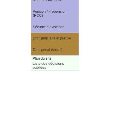
Maladie / Invalidité
Pension / Prépension
(RCC)
Sécurité d’existence
Droit judiciaire et preuve
Droit pénal (social)
Plan du site
Liste des décisions
publiées