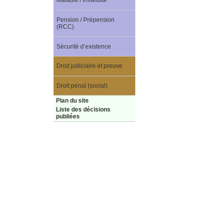
Maladie / Invalidité
Pension / Prépension
(RCC)
Sécurité d’existence
Droit judiciaire et preuve
Droit pénal (social)
Plan du site
Liste des décisions
publiées