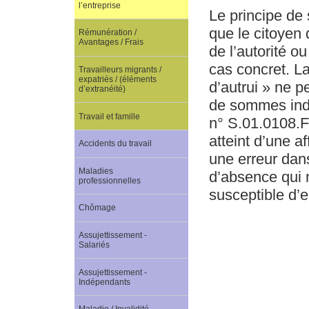
l’entreprise
Le principe de 
que le citoyen 
Rémunération /
Avantages / Frais
de l’autorité 
cas concret. La
Travailleurs migrants /
expatriés / (éléments
d’autrui » ne p
d’extranéité)
de sommes ind
Travail et famille
n° S.01.0108.F,
atteint d’une a
Accidents du travail
une erreur dan
Maladies
d’absence qui n
professionnelles
susceptible d’e
Chômage
Assujettissement -
Salariés
Assujettissement -
Indépendants