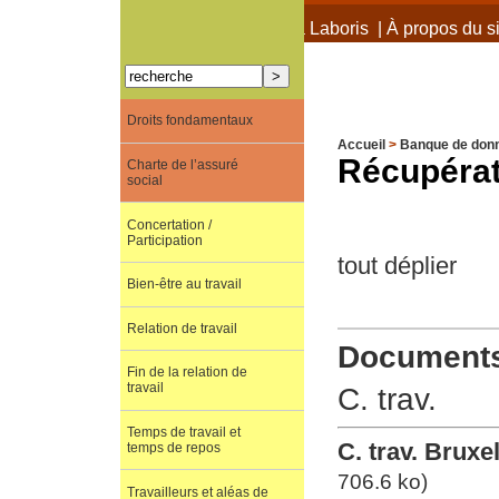
À propos de Terra Laboris
|
À propos du si
Droits fondamentaux
Accueil
>
Banque de don
Récupérat
Charte de l’assuré
social
Concertation /
Participation
tout déplier
Bien-être au travail
Relation de travail
Documents 
Fin de la relation de
travail
C. trav.
Temps de travail et
C. trav. Bruxe
temps de repos
706.6 ko)
Travailleurs et aléas de