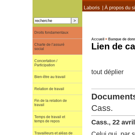
À propos de Terra Laboris
|
À propos du si
Droits fondamentaux
Accueil
>
Banque de don
Lien de ca
Charte de l’assuré
social
Concertation /
Participation
tout déplier
Bien-être au travail
Relation de travail
Documents 
Fin de la relation de
travail
Cass.
Temps de travail et
Cass., 22 avri
temps de repos
Celui qui, par 
Travailleurs et aléas de