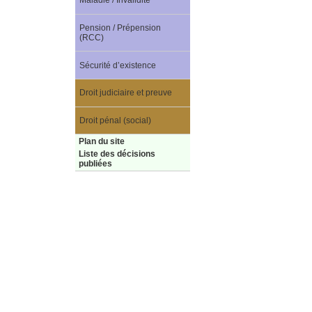
Maladie / Invalidité
Pension / Prépension
(RCC)
Sécurité d’existence
Droit judiciaire et preuve
Droit pénal (social)
Plan du site
Liste des décisions
publiées