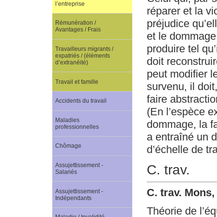
l’entreprise
réparer et la vi
préjudice qu’el
Rémunération /
Avantages / Frais
et le dommage 
produire tel qu’
Travailleurs migrants /
expatriés / (éléments
doit reconstrui
d’extranéité)
peut modifier 
Travail et famille
survenu, il doi
faire abstractio
Accidents du travail
(En l’espèce e
Maladies
dommage, la fa
professionnelles
a entraîné un 
Chômage
d’échelle de tr
Assujettissement -
C. trav.
Salariés
C. trav. Mons
Assujettissement -
Indépendants
Théorie de l’é