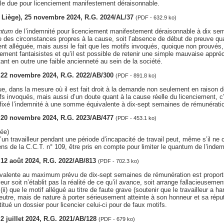
le due pour licenciement manifestement déraisonnable.
v. Liège), 25 novembre 2024, R.G. 2024/AL/37
(PDF - 632.9 ko)
ntum
de l’indemnité pour licenciement manifestement déraisonnable à dix se
e des circonstances propres à la cause, soit l’absence de début de preuve qua
ent alléguée, mais aussi le fait que les motifs invoqués, quoique non prouvés,
ment fantaisistes et qu’il est possible de retenir une simple mauvaise apprécia
tant en outre une faible ancienneté au sein de la société.
s, 22 novembre 2024, R.G. 2022/AB/300
(PDF - 891.8 ko)
e, dans la mesure où il est fait droit à la demande non seulement en raison 
fs invoqués, mais aussi d’un doute quant à la cause réelle du licenciement, c’
 fixé l’indemnité à une somme équivalente à dix-sept semaines de rémunérati
s, 20 novembre 2024, R.G. 2023/AB/477
(PDF - 453.1 ko)
ée)
n travailleur pendant une période d’incapacité de travail peut, même s’il ne c
ns de la C.C.T. n° 109, être pris en compte pour limiter le quantum de l’indem
, 12 août 2024, R.G. 2022/AB/813
(PDF - 702.3 ko)
valente au maximum prévu de dix-sept semaines de rémunération est proport
yeur soit n’établit pas la réalité de ce qu’il avance, soit arrange fallacieusemen
 (ii) que le motif allégué au titre de faute grave (soutenir que le travailleur a 
eutre, mais de nature à porter sérieusement atteinte à son honneur et sa réputat
titué un dossier pour licencier celui-ci pour de faux motifs.
, 2 juillet 2024, R.G. 2021/AB/128
(PDF - 679 ko)