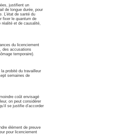
es, justifient un
ail de longue durée, pour
e. L’état de santé du
r fixer le
quantum
de
 réalité et de causalité,
nstances du licenciement
ce, des accusations
hômage temporaire).
a probité du travailleur
-sept semaines de
 moindre coût envisagé
leur, on peut considérer
il se justifie d’accorder
oindre élément de preuve
eur pour licenciement