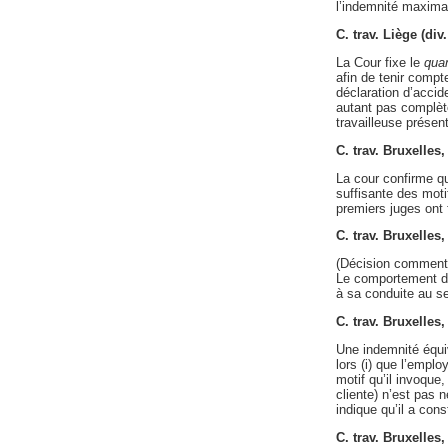
l’indemnité maxima
C. trav. Liège (di
La Cour fixe le
qua
afin de tenir compt
déclaration d’accid
autant pas complète
travailleuse présen
C. trav. Bruxelle
La cour confirme qu
suffisante des moti
premiers juges ont
C. trav. Bruxelle
(Décision comment
Le comportement d’u
à sa conduite au se
C. trav. Bruxelles
Une indemnité équi
lors (i) que l’emplo
motif qu’il invoque,
cliente) n’est pas n
indique qu’il a cons
C. trav. Bruxelles