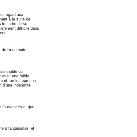
voir égard aux
ant à la suite de
s le cadre de sa
ièrement difficile dans
ent.
i de l’indemnité
aisonnable du
r avait une faible
part, on lui reproche,
on d’une indemnité
otifs avancés et que
nt fantaisistes’ et