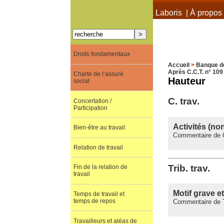
À propos de Terra Laboris
|
À propos 
Droits fondamentaux
Accueil
>
Banque d
Après C.C.T. n° 109
Charte de l’assuré
Hauteur
social
C. trav.
Concertation /
Participation
Activités (no
Bien-être au travail
Commentaire de C
Relation de travail
Trib. trav.
Fin de la relation de
travail
Motif grave e
Temps de travail et
temps de repos
Commentaire de Tr
Travailleurs et aléas de