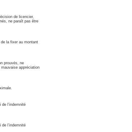
cision de licencier,
nés, ne paraît pas être
 de la fixer au montant
on prouvés, ne
le mauvaise appréciation
aximale.
i de l’indemnité
i de l’indemnité