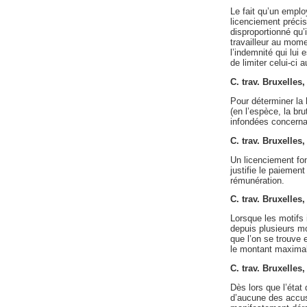
Le fait qu’un emplo
licenciement précis
disproportionné qu’i
travailleur au mome
l’indemnité qui lui 
de limiter celui-ci
C. trav. Bruxelles
Pour déterminer la h
(en l’espèce, la br
infondées concerna
C. trav. Bruxelles
Un licenciement fon
justifie le paieme
rémunération.
C. trav. Bruxelle
Lorsque les motifs
depuis plusieurs mo
que l’on se trouve 
le montant maximal
C. trav. Bruxelles
Dès lors que l’état
d’aucune des accusa