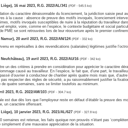
v. Liège), 16 mai 2023, R.G. 2022/AL/341
(PDF - 545.5 ko)
dation du caractère déraisonnable du licenciement, la juridiction saisie peut a
es à la cause : absence de preuve des motifs invoqués, licenciement interven
times, motifs invoqués susceptibles de nuire à la réputation du travailleur dan
el emploi, voire, comme en l’espèce, le contexte budgétaire et social particul
de PME se sont retrouvées lors de leur réouverture après le premier confinem
v. Namur), 20 avril 2023, R.G. 2022/AN/124
(PDF - 332 ko)
enu en représailles à des revendications (salariales) légitimes justifie l’octro
v. Neufchâteau), 19 avril 2023, R.G. 2022/AU/16
(PDF - 342 ko)
tre un des critères à prendre en considération pour apprécier le caractère dér
ommage causé au travailleur. En l’espèce, le fait que, d’une part, le travailleu
 passé d’ouvrier à conducteur de chantier après quatre mois mais que, d’autre 
e pas respecter des règles de sécurité, a pu raisonnablement justifier la fixati
e de quatre semaines, sans se limiter toutefois au minimum.
vril 2023, R.G. 2022/AM/103
(PDF - 304.7 ko)
e est due dès lors que l’employeur reste en défaut d’établir la preuve des m
re, un caractère offensant.
v. Liège), 10 janvier 2023, R.G. 2021/AL/627
(PDF - 327.8 ko)
 semaines est retenue, les faits quoique non prouvés n’étant pas ‘complèteme
e simplement d’une mauvaise appréciation de la situation.