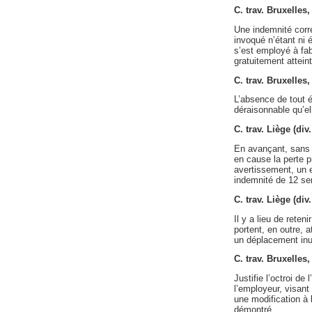
C. trav. Bruxelles
Une indemnité corr
invoqué n’étant ni 
s’est employé à fab
gratuitement atteint
C. trav. Bruxelles
L’absence de tout é
déraisonnable qu’ell
C. trav. Liège (di
En avançant, sans l
en cause la perte 
avertissement, un e
indemnité de 12 se
C. trav. Liège (di
Il y a lieu de reten
portent, en outre, a
un déplacement inuti
C. trav. Bruxelles,
Justifie l’octroi de
l’employeur, visant 
une modification à 
démontré.