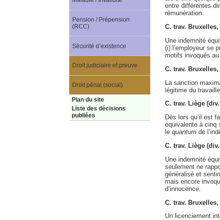
Maladie / Invalidité
entre différentes d
rémunération.
Pension / Prépension
(RCC)
C. trav. Bruxelles
Une indemnité équi
Sécurité d’existence
(i) l’employeur se p
motifs invoqués au t
Droit judiciaire et preuve
C. trav. Bruxelles
La sanction maximal
Droit pénal (social)
légitime du travaill
Plan du site
C. trav. Liège (di
Liste des décisions
publiées
Dès lors qu’il est
équivalente à cinq 
le
quantum
de l’ind
C. trav. Liège (di
Une indemnité équiv
seulement ne rappor
généralisé et sentim
mais encore invoqu
d’innocence.
C. trav. Bruxelle
Un licenciement int