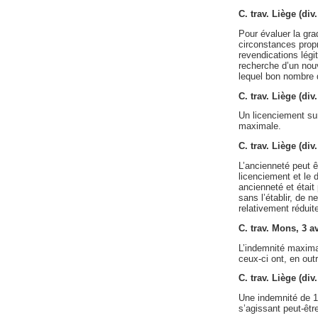
C. trav. Liège (di
Pour évaluer la gra
circonstances propr
revendications légi
recherche d’un nouv
lequel bon nombre 
C. trav. Liège (di
Un licenciement surv
maximale.
C. trav. Liège (di
L’ancienneté peut ê
licenciement et le d
ancienneté et était
sans l’établir, de n
relativement réduit
C. trav. Mons, 3 a
L’indemnité maximal
ceux-ci ont, en out
C. trav. Liège (di
Une indemnité de 10
s’agissant peut-êtr