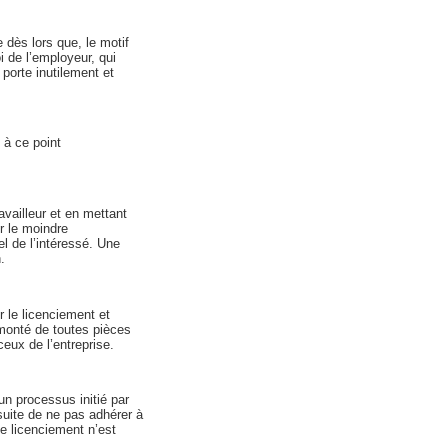
dès lors que, le motif
i de l’employeur, qui
porte inutilement et
 à ce point
availleur et en mettant
r le moindre
l de l’intéressé. Une
.
r le licenciement et
t monté de toutes pièces
ceux de l’entreprise.
’un processus initié par
nsuite de ne pas adhérer à
de licenciement n’est