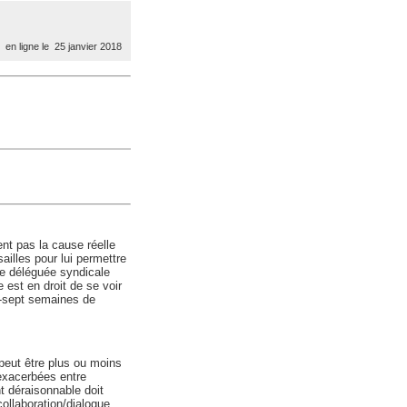
en ligne le 25 janvier 2018
ent pas la cause réelle
ailles pour lui permettre
e déléguée syndicale
e est en droit de se voir
x-sept semaines de
 peut être plus ou moins
 exacerbées entre
t déraisonnable doit
ollaboration/dialogue