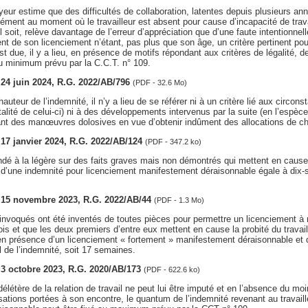
yeur estime que des difficultés de collaboration, latentes depuis plusieurs anné
ément au moment où le travailleur est absent pour cause d’incapacité de trav
l soit, relève davantage de l’erreur d’appréciation que d’une faute intentionnell
nt de son licenciement n’étant, pas plus que son âge, un critère pertinent pou
est due, il y a lieu, en présence de motifs répondant aux critères de légalité, de
 au minimum prévu par la C.C.T. n° 109.
, 24 juin 2024, R.G. 2022/AB/796
(PDF - 32.6 Mo)
auteur de l’indemnité, il n’y a lieu de se référer ni à un critère lié aux circo
utalité de celui-ci) ni à des développements intervenus par la suite (en l’espè
nt des manœuvres dolosives en vue d’obtenir indûment des allocations de c
, 17 janvier 2024, R.G. 2022/AB/124
(PDF - 347.2 ko)
dé à la légère sur des faits graves mais non démontrés qui mettent en cause l
nt d’une indemnité pour licenciement manifestement déraisonnable égale à dix
s, 15 novembre 2023, R.G. 2022/AB/44
(PDF - 1.3 Mo)
 invoqués ont été inventés de toutes pièces pour permettre un licenciement à
is et que les deux premiers d’entre eux mettent en cause la probité du travail
en présence d’un licenciement « fortement » manifestement déraisonnable et qu’
 de l’indemnité, soit 17 semaines.
, 3 octobre 2023, R.G. 2020/AB/173
(PDF - 622.6 ko)
 délétère de la relation de travail ne peut lui être imputé et en l’absence du m
tions portées à son encontre, le quantum de l’indemnité revenant au travaill