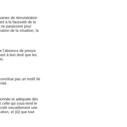
maines de rémunération
nt à la fausseté de la
 ne paraissent pour
tion de la situation, la
de l’absence de preuve
est à bon droit que les
on.
onstitue pas un motif lié
nité.
ionnée et adéquate dès
t celle qui sous-tend le
harcelé sexuellement une
ion, et (iii) que tout