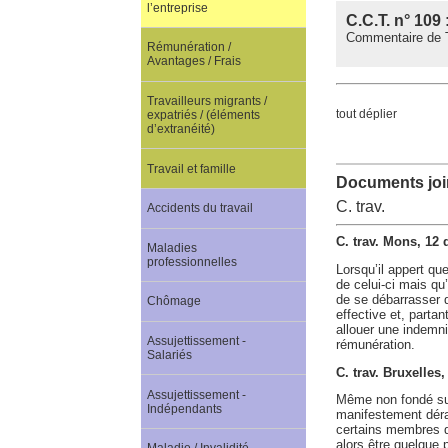
l’entreprise
C.C.T. n° 109 
Commentaire de Tr
Rémunération /
Avantages / Frais
Travailleurs migrants /
tout déplier
expatriés / (éléments
d’extranéité)
Travail et famille
Documents join
C. trav.
Accidents du travail
C. trav. Mons, 12
Maladies
professionnelles
Lorsqu’il appert qu
de celui-ci mais qu’
de se débarrasser 
Chômage
effective et, partan
allouer une indemni
Assujettissement -
rémunération.
Salariés
C. trav. Bruxelle
Assujettissement -
Même non fondé sur 
Indépendants
manifestement dérai
certains membres d
alors être quelque