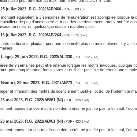
isonnable peut être fixé au maximum prévu par la CCT n° 109.
, 25 juillet 2023, R.G. 2021/AB/460
(PDF - 589 ko)
montant équivalent à 3 semaines de rémunération est appropriée lorsque la dé
n travailleur de peu d’ancienneté et à qui des avertissements oraux ont été don
vaise foi ni par un quelconque dessein répréhensible.
, 13 juillet 2023, R.G. 2020/AB/264
(PDF - 375.3 ko)
ents particuliers plaidant pour une indemnité plus ou moins élevée, il y a lieu
emaines.
v. Liège), 29 juin 2023, R.G. 2022/AL/330
(PDF - 312.7 ko)
rée de 9 semaines peut être retenue lorsque les motifs invoqués, quoique n
tant, pas complètement fantaisistes et qu’il est possible de retenir une simp
v. Namur), 25 mai 2023, R.G. 2021/AN/73
(PDF - 261.1 ko)
ger et infamant des motifs du licenciement justifie l’octroi de l’indemnité m
, 23 mai 2023, R.G. 2022/AB/61 (Nl)
(PDF - 328.1 ko)
ciement repose sur des motifs non démontrés ne justifie pas, à lui seul, l’octro
, 23 mai 2023, R.G. 2022/AB/61 (Nl)
(PDF - 423.1 ko)
ciement repose sur des motifs non démontrés ne justifie pas, à lui seul, l’octro