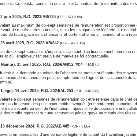
irections. Ce constat conduit la cour à fixer la hauteur de l’indemnité à douze
, 2 juin 2025, R.G. 2023/AB/735
(PDF - 571.8 ko)
valant au maximum de dix-sept semaines de rémunération est proportionnée 
révaut de motifs certes autorisés, mais les invoque avec légèreté et n’en établit 
itre de faute grave sont offensants et portent atteinte à l’honneur et à la réput
, 25 avril 2025, R.G. 2022/AB/842
(PDF - 463.8 ko)
e de dix-sept semaines s’impose, s’agissant d’un licenciement intervenu en r
eur et où l’employeur fait preuve de mauvaise foi contractuelle.
v. Namur), 15 avril 2025, R.G. 2024/AN/52
(PDF - 410.5 ko)
 fait droit à la demande en raison de l’absence de preuve suffisante des moy
semaines de rémunération peut, compte tenu de l’âge et de l’ancienneté de la t
emnité.
v. Liège), 14 avril 2025, R.G. 2024/AL/253
(PDF - 536.3 ko)
alente à dix-sept semaines de rémunération doit être retenue dans le chef de
te pas la preuve des principaux motifs invoqués (comportement insouciant du t
ent d’insécurité au sein de l’institution, impossibilité de poursuivre une collab
e des motifs reposant sur une accusation pénale grave au mépris des règles
s, 13 décembre 2024, R.G. 2022/AB/445
(PDF - 5 Mo)
ervenu en représailles d’une demande légitime de la part du travailleur justifi