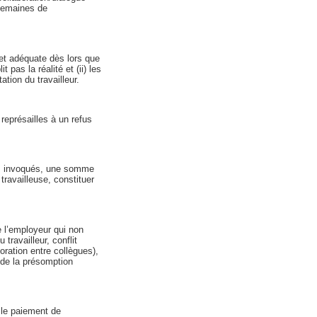
 semaines de
et adéquate dès lors que
pas la réalité et (ii) les
ation du travailleur.
eprésailles à un refus
ens invoqués, une somme
ravailleuse, constituer
 l’employeur qui non
ravailleur, conflit
oration entre collègues),
 de la présomption
e le paiement de