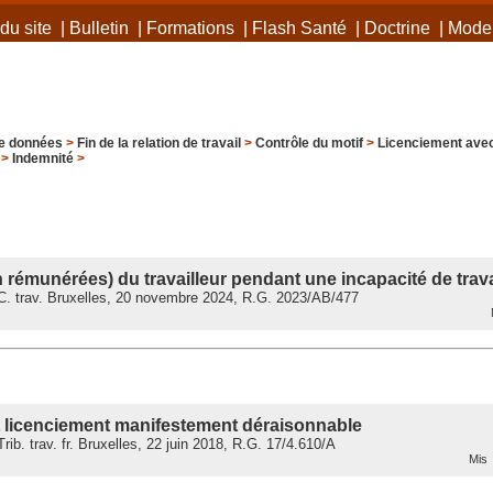
du site
|
Bulletin
|
Formations
|
Flash Santé
|
Doctrine
|
Mode 
e données
>
Fin de la relation de travail
>
Contrôle du motif
>
Licenciement avec
>
Indemnité
>
n rémunérées) du travailleur pendant une incapacité de trava
. trav. Bruxelles, 20 novembre 2024, R.G. 2023/AB/477
M
t licenciement manifestement déraisonnable
ib. trav. fr. Bruxelles, 22 juin 2018, R.G. 17/4.610/A
Mis 