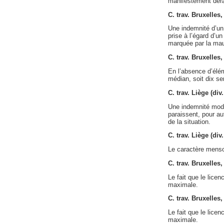
manifestement déra
C. trav. Bruxelles
Une indemnité d’un 
prise à l’égard d’u
marquée par la mau
C. trav. Bruxelles
En l’absence d’élém
médian, soit dix s
C. trav. Liège (di
Une indemnité modé
paraissent, pour au
de la situation.
C. trav. Liège (di
Le caractère menson
C. trav. Bruxelles
Le fait que le licen
maximale.
C. trav. Bruxelles
Le fait que le licen
maximale.