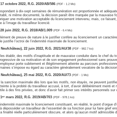
, 17 octobre 2022, R.G. 2020/AB/586
(PDF - 1.2 Mo)
espondant à dix-sept semaines de rémunération est proportionnée et adéquate 
établi, ni même documenté, la décision paraît être marquée par la mauvaise fo
riquer une motivation acceptable du licenciement intervenu, mais, ce faisant, 
e à l’image du travailleur licencié.
, 28 juin 2022, R.G. 2018/AB/1.009
(PDF - 6.4 Mo)
lément de preuve de nature à le justifier confère au licenciement un caractère
e justifie l’octroi de l’indemnité maximale de licenciement.
v. Neufchâteau), 22 juin 2022, R.G. 2021/AU/38
(PDF - 982.7 ko)
es établir, des motifs d’inaptitude et de mauvaise conduite dans le chef du tr
progressive de sa motivation et de son engagement professionnel sans prouve
mployeur porte subitement et illégitimement atteinte au parcours professionne
maines s’impose eu égard au caractère généralement vexatoire de la décision
v. Neufchâteau), 25 mai 2022, R.G. 2020/AU/73
(PDF - 1 Mo)
ir la sanction maximale dès lors que les motifs, non étayés, ne peuvent justifie
tteinte à la probité du travailleur accusé, à tort, d’avoir délibérément menti e
le à des fins privées, et donc d’avoir fait primer ses intérêts personnels sur 
 1
mars 2022, R.G. 2019/AB/703
er
(PDF - 978.1 ko)
 l’indemnité maximale le licenciement constituant, en réalité, le point d’orgue d
à déposséder un travailleur de l’essentiel de sa fonction pour lui faire grief e
la finalité réelle particulièrement obscure, et alors qu’aucun motif admissible 