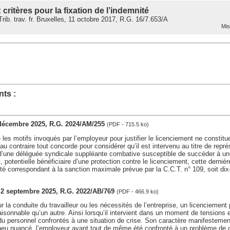
: critères pour la fixation de l’indemnité
ib. trav. fr. Bruxelles, 11 octobre 2017, R.G. 16/7.653/A
Mis 
ts :
 décembre 2025, R.G. 2024/AM/255
(PDF - 715.5 ko)
e les motifs invoqués par l’employeur pour justifier le licenciement ne constitu
au contraire tout concorde pour considérer qu’il est intervenu au titre de représ
d’une déléguée syndicale suppléante combative susceptible de succéder à un
t, potentielle bénéficiaire d’une protection contre le licenciement, cette dernièr
té correspondant à la sanction maximale prévue par la C.C.T. n° 109, soit di
s, 2 septembre 2025, R.G. 2022/AB/769
(PDF - 466.9 ko)
la conduite du travailleur ou les nécessités de l’entreprise, un licenciement
sonnable qu’un autre. Ainsi lorsqu’il intervient dans un moment de tensions
u personnel confrontés à une situation de crise. Son caractère manifestemen
 peu nuancé, l’employeur ayant tout de même été confronté à un problème de c