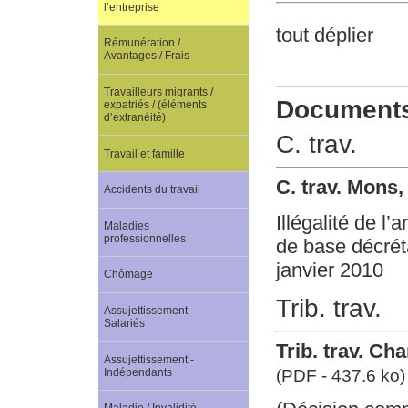
l’entreprise
tout déplier
Rémunération /
Avantages / Frais
Travailleurs migrants /
Documents 
expatriés / (éléments
d’extranéité)
C. trav.
Travail et famille
C. trav. Mons
Accidents du travail
Illégalité de l
Maladies
professionnelles
de base décréta
janvier 2010
Chômage
Trib. trav.
Assujettissement -
Salariés
Trib. trav. Ch
Assujettissement -
(PDF - 437.6 ko)
Indépendants