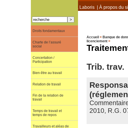
À propos de Terra Laboris
|
À propos du si
Droits fondamentaux
Accueil
>
Banque de don
licenciement
>
Charte de l’assuré
Traitemen
social
Concertation /
Participation
Trib. trav.
Bien-être au travail
Responsab
Relation de travail
(réglemen
Fin de la relation de
travail
Commentaire d
2010, R.G. 0
Temps de travail et
temps de repos
Travailleurs et aléas de