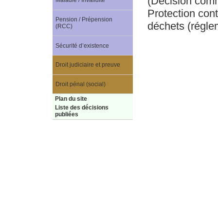
(Décision com
Maladie / Invalidité
Protection cont
Pension / Prépension
déchets (régle
(RCC)
Sécurité d’existence
Droit judiciaire et preuve
Droit pénal (social)
Plan du site
Liste des décisions
publiées