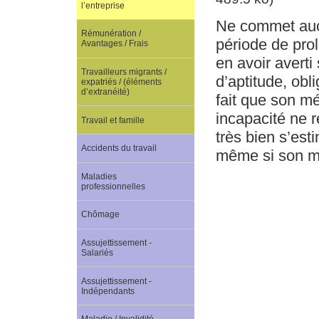
l’entreprise
Ne commet aucun
Rémunération /
période de prol
Avantages / Frais
en avoir averti
Travailleurs migrants /
d’aptitude, obl
expatriés / (éléments
d’extranéité)
fait que son mé
incapacité ne re
Travail et famille
très bien s’est
Accidents du travail
même si son mé
Maladies
professionnelles
Chômage
Assujettissement -
Salariés
Assujettissement -
Indépendants