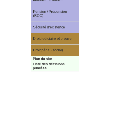
Maladie / Invalidité
Pension / Prépension
(RCC)
Sécurité d’existence
Droit judiciaire et preuve
Droit pénal (social)
Plan du site
Liste des décisions
publiées