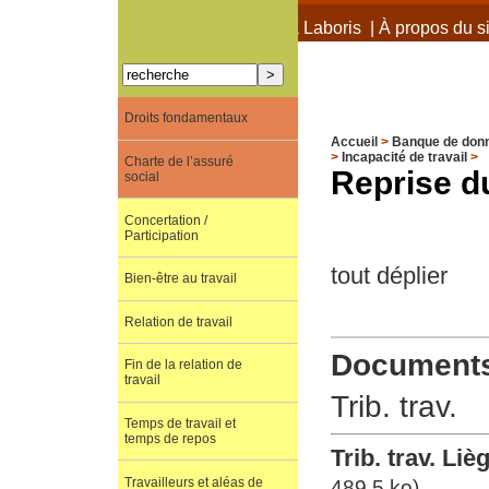
À propos de Terra Laboris
|
À propos du si
Droits fondamentaux
Accueil
>
Banque de don
>
Incapacité de travail
>
Charte de l’assuré
Reprise du
social
Concertation /
Participation
tout déplier
Bien-être au travail
Relation de travail
Documents 
Fin de la relation de
travail
Trib. trav.
Temps de travail et
temps de repos
Trib. trav. Liè
Travailleurs et aléas de
489.5 ko)