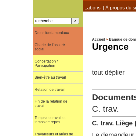
À propos de Terra Laboris
|
À propos du si
Droits fondamentaux
Accueil
>
Banque de don
Urgence
Charte de l’assuré
social
Concertation /
Participation
tout déplier
Bien-être au travail
Relation de travail
Documents 
Fin de la relation de
travail
C. trav.
Temps de travail et
C. trav. Liège
temps de repos
Le demandeur e
Travailleurs et aléas de