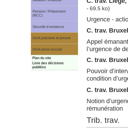
C. trav. Lièg
Maladie / Invalidité
- 69.5 ko)
Pension / Prépension
(RCC)
Urgence - acti
Sécurité d’existence
C. trav. Brux
Droit judiciaire et preuve
Appel émanant 
l’urgence de d
Droit pénal (social)
Plan du site
C. trav. Bruxe
Liste des décisions
publiées
Pouvoir d’inter
condition d’urg
C. trav. Bruxel
Notion d’urgenc
rémunération
Trib. trav.