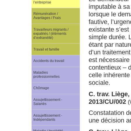
l’entreprise
imputable à sa 
lorsque le dema
Rémunération /
Avantages / Frais
fautive, l’urge
existante s’est
Travailleurs migrants /
expatriés / (éléments
simple durée. L
d’extranéité)
étant par natu
Travail et famille
d’un traitement 
est nécessaire 
Accidents du travail
contentieux – d
Maladies
celle inhérente 
professionnelles
sociale.
Chômage
C. trav. Liège
Assujettissement -
2013/CU/002
(
Salariés
Constatation de
Assujettissement -
une décision ad
Indépendants