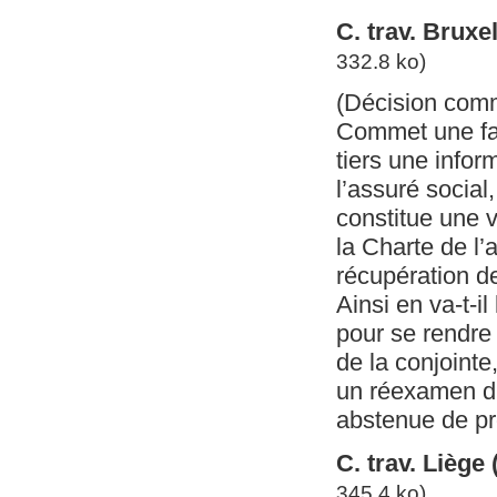
C. trav. Brux
332.8 ko)
(Décision com
Commet une fau
tiers une infor
l’assuré social,
constitue une v
la Charte de l
récupération d
Ainsi en va-t-il
pour se rendre 
de la conjoint
un réexamen du 
abstenue de p
C. trav. Liège
345.4 ko)