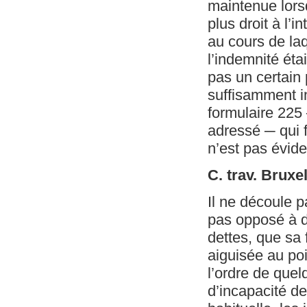
maintenue lorsq
plus droit à l’
au cours de laq
l’indemnité ét
pas un certain 
suffisamment in
formulaire 225
adressé ─ qui f
n’est pas évide
C. trav. Bruxe
Il ne découle p
pas opposé à d
dettes, que sa 
aiguisée au po
l’ordre de que
d’incapacité de