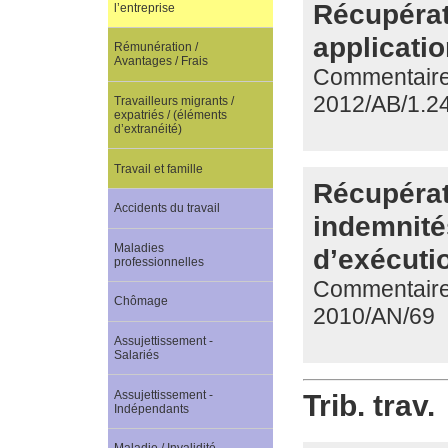
Récupérat
l’entreprise
applicatio
Rémunération /
Avantages / Frais
Commentaire d
2012/AB/1.2
Travailleurs migrants /
expatriés / (éléments
d’extranéité)
Travail et famille
Récupérat
Accidents du travail
indemnités
Maladies
d’exécutio
professionnelles
Commentaire 
Chômage
2010/AN/69
Assujettissement -
Salariés
Assujettissement -
Trib. trav.
Indépendants