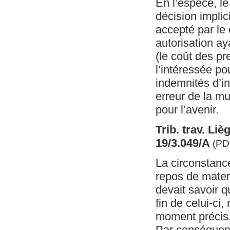
En l’espèce, le
décision implic
accepté par le 
autorisation a
(le coût des pr
l’intéressée po
indemnités d’in
erreur de la mu
pour l’avenir.
Trib. trav. Lièg
19/3.049/A
(PD
La circonstance
repos de mater
devait savoir qu
fin de celui-ci
moment précis. 
Par conséquent,