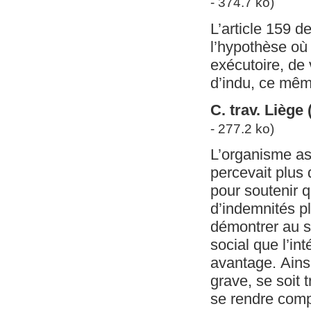
- 374.7 ko)
L’article 159 d
l’hypothèse où 
exécutoire, de 
d’indu, ce même
C. trav. Lièg
- 277.2 ko)
L’organisme ass
percevait plus 
pour soutenir q
d’indemnités pl
démontrer au se
social que l’int
avantage. Ainsi
grave, se soit
se rendre compt