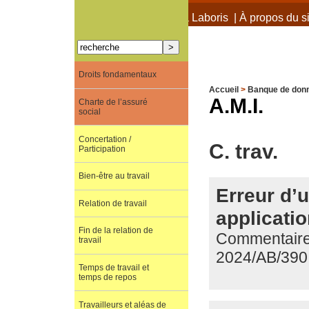
À propos de Terra Laboris
|
À propos du si
Droits fondamentaux
Accueil
>
Banque de don
A.M.I.
Charte de l’assuré
social
Concertation /
C. trav.
Participation
Bien-être au travail
Erreur d’u
Relation de travail
applicatio
Fin de la relation de
Commentaire 
travail
2024/AB/390
Temps de travail et
temps de repos
Travailleurs et aléas de