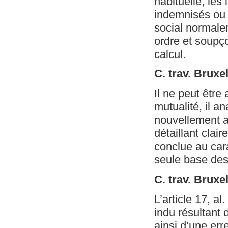
habituelle, les
indemnisés ou 
social normalem
ordre et soupço
calcul.
C. trav. Bruxe
Il ne peut êtr
mutualité, il a
nouvellement af
détaillant clai
conclue au car
seule base des
C. trav. Brux
L’article 17, al
indu résultant d
ainsi d’une err