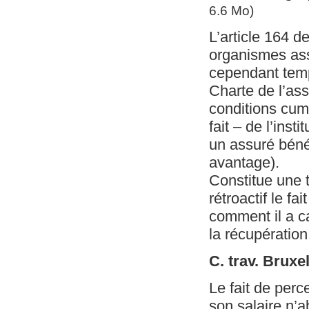
6.6 Mo)
L’article 164 d
organismes ass
cependant tempé
Charte de l’ass
conditions cumu
fait – de l’ins
un assuré bénéfi
avantage).
Constitue une t
rétroactif le f
comment il a ca
la récupération
C. trav. Brux
Le fait de perc
son salaire n’a