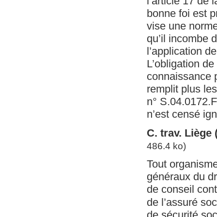
l’article 17 de 
bonne foi est p
vise une norme 
qu’il incombe d
l’application d
L’obligation de
connaissance pa
remplit plus les
n° S.04.0172.F) 
n’est censé igno
C. trav. Liège
486.4 ko)
Tout organisme
généraux du dro
de conseil cont
de l’assuré soci
de sécurité soc