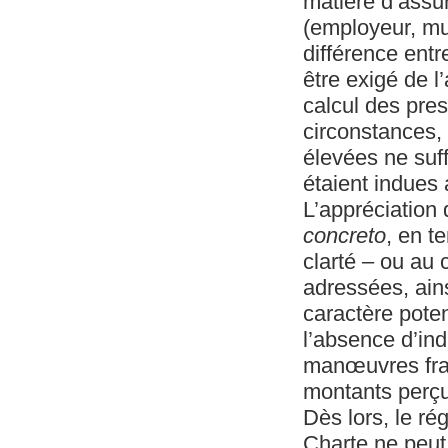
matière d’assur
(employeur, mut
différence entr
être exigé de l
calcul des pres
circonstances,
élevées ne suffi
étaient indues 
L’appréciation 
concreto
, en t
clarté – ou au 
adressées, ain
caractère poten
l’absence d’ind
manœuvres frau
montants perçu
Dès lors, le ré
Charte ne peut