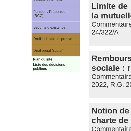
Maladie / Invalidité
Limite de 
Pension / Prépension
la mutuell
(RCC)
Commentaire d
Sécurité d’existence
24/322/A
Droit judiciaire et preuve
Droit pénal (social)
Rembourse
Plan du site
Liste des décisions
sociale : 
publiées
Commentaire d
2022, R.G. 2
Notion de 
charte de 
Commentaire d