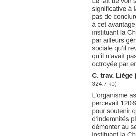
Le fait de voi
significative 
pas de conclure
à cet avantage 
instituant la C
par ailleurs gé
sociale qu’il r
qu’il n’avait pa
octroyée par er
C. trav. Liège
324.7 ko)
L’organisme ass
percevait 120% 
pour soutenir q
d’indemnités pl
démonter au sen
instituant la C