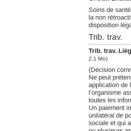
Soins de santé 
la non rétroact
disposition lég
Trib. trav.
Trib. trav. Li
2.1 Mo)
(Décision com
Ne peut préten
application de l
l’organisme ass
toutes les info
Un paiement im
unilatéral de p
sociale et qui 
ou plusieurs a