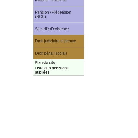
Maladie / Invalidité
Pension / Prépension
(RCC)
Sécurité d’existence
Droit judiciaire et preuve
Droit pénal (social)
Plan du site
Liste des décisions
publiées