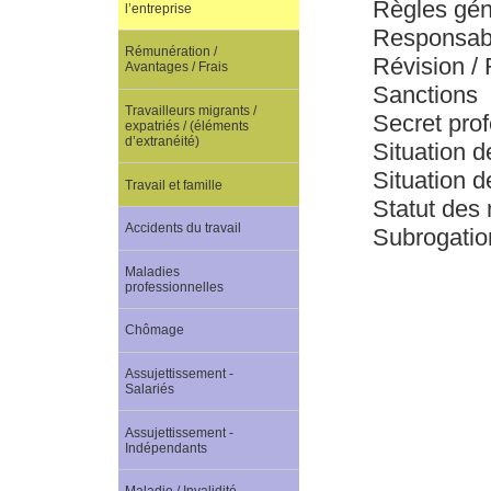
Règles géné
l’entreprise
Responsabi
Rémunération /
Révision /
Avantages / Frais
Sanctions
Travailleurs migrants /
Secret pro
expatriés / (éléments
d’extranéité)
Situation d
Situation d
Travail et famille
Statut des
Accidents du travail
Subrogatio
Maladies
professionnelles
Chômage
Assujettissement -
Salariés
Assujettissement -
Indépendants