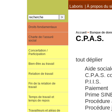
À propos de Terra Laboris
|
À propos du si
Droits fondamentaux
Accueil
>
Banque de don
C.P.A.S.
Charte de l’assuré
social
Concertation /
Participation
tout déplier
Bien-être au travail
Aide social
C.P.A.S. c
Relation de travail
P.I.I.S.
Fin de la relation de
Paiement
travail
Prime SIN
Temps de travail et
Procédure 
temps de repos
Procédure j
Travailleurs et aléas de