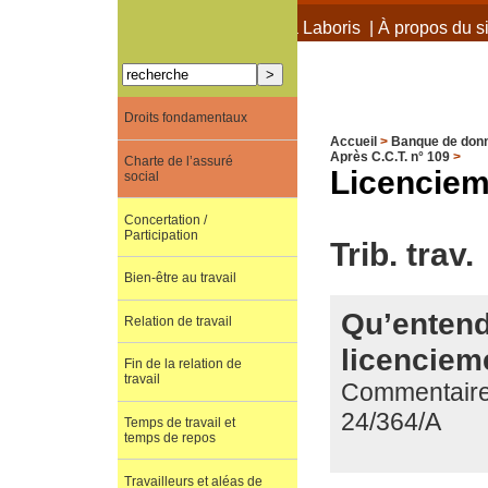
À propos de Terra Laboris
|
À propos du si
Droits fondamentaux
Accueil
>
Banque de don
Après C.C.T. n° 109
>
Charte de l’assuré
Licenciem
social
Concertation /
Participation
Trib. trav.
Bien-être au travail
Qu’entend
Relation de travail
licencieme
Fin de la relation de
travail
Commentaire d
24/364/A
Temps de travail et
temps de repos
Travailleurs et aléas de