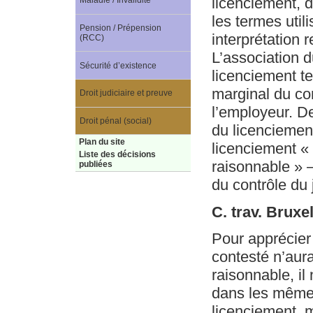
licenciement, 
Maladie / Invalidité
les termes util
Pension / Prépension
interprétation 
(RCC)
L’association 
Sécurité d’existence
licenciement te
marginal du con
Droit judiciaire et preuve
l’employeur. De
Droit pénal (social)
du licenciemen
Plan du site
licenciement « 
Liste des décisions
raisonnable » –
publiées
du contrôle du 
C. trav. Brux
Pour apprécier 
contesté n’aur
raisonnable, il
dans les mêmes
licenciement, 