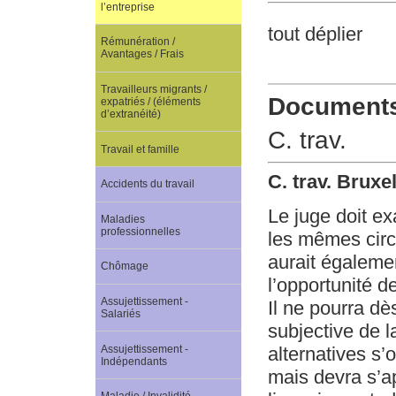
l’entreprise
tout déplier
Rémunération /
Avantages / Frais
Travailleurs migrants /
Documents 
expatriés / (éléments
d’extranéité)
C. trav.
Travail et famille
C. trav. Bruxe
Accidents du travail
Le juge doit e
Maladies
professionnelles
les mêmes circ
aurait égaleme
Chômage
l’opportunité de
Assujettissement -
Il ne pourra dè
Salariés
subjective de l
Assujettissement -
alternatives s’
Indépendants
mais devra s’a