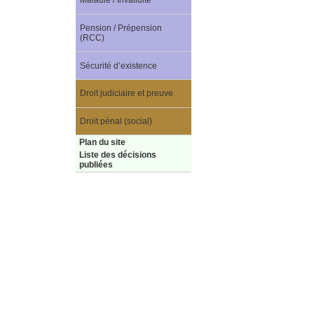
Maladie / Invalidité
Pension / Prépension
(RCC)
Sécurité d’existence
Droit judiciaire et preuve
Droit pénal (social)
Plan du site
Liste des décisions
publiées