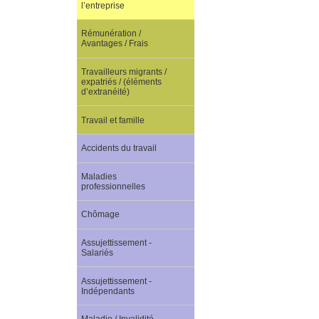
l’entreprise
Rémunération /
Avantages / Frais
Travailleurs migrants /
expatriés / (éléments
d’extranéité)
Travail et famille
Accidents du travail
Maladies
professionnelles
Chômage
Assujettissement -
Salariés
Assujettissement -
Indépendants