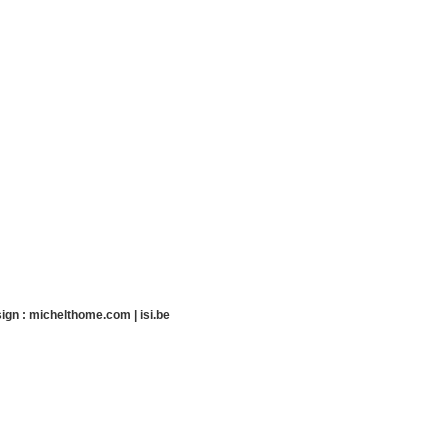
ign :
michelthome.com
|
isi.be