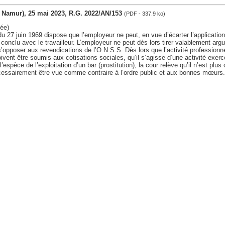
v. Namur), 25 mai 2023, R.G. 2022/AN/153
(PDF - 337.9 ko)
ée)
i du 27 juin 1969 dispose que l’employeur ne peut, en vue d’écarter l’application 
t conclu avec le travailleur. L’employeur ne peut dès lors tirer valablement argu
s’opposer aux revendications de l’O.N.S.S. Dès lors que l’activité professionne
ivent être soumis aux cotisations sociales, qu’il s’agisse d’une activité exer
’espèce de l’exploitation d’un bar (prostitution), la cour relève qu’il n’est plus
écessairement être vue comme contraire à l’ordre public et aux bonnes mœurs.