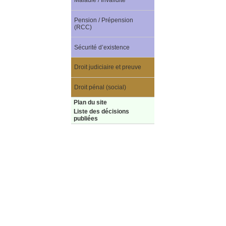
Maladie / Invalidité
Pension / Prépension
(RCC)
Sécurité d’existence
Droit judiciaire et preuve
Droit pénal (social)
Plan du site
Liste des décisions
publiées