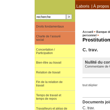
À propos de Terra Laboris
|
À propos 
Droits fondamentaux
Accueil
>
Banque d
personnel
>
Charte de l’assuré
Prostitutio
social
C. trav.
Concertation /
Participation
Nullité du co
Bien-être au travail
Commentaire de C
Relation de travail
Fin de la relation de
tout déplier
travail
Temps de travail et
temps de repos
Documents join
C. trav.
Travailleurs et aléas de