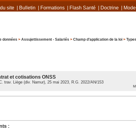
du site
|
Bulletin
|
Formations
|
Flash Santé
|
Doctrine
|
Mode 
e données
>
Assujettissement - Salariés
>
Champ d’application de la loi
>
Types
n
ntrat et cotisations ONSS
. trav. Liège (div. Namur), 25 mai 2023, R.G. 2022/AN/153
Mi
ts :