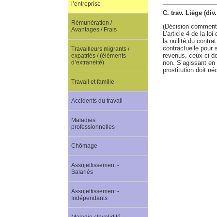
l’entreprise
C. trav. Liège (di
Rémunération /
(Décision comment
Avantages / Frais
L’article 4 de la lo
la nullité du contra
contractuelle pour 
Travailleurs migrants /
revenus, ceux-ci do
expatriés / (éléments
non. S’agissant en l
d’extranéité)
prostitution doit n
Travail et famille
Accidents du travail
Maladies
professionnelles
Chômage
Assujettissement -
Salariés
Assujettissement -
Indépendants