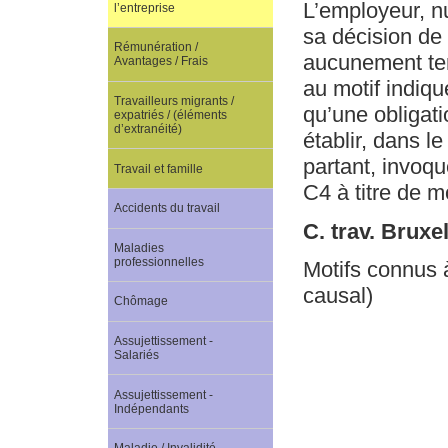
L’employeur, nu
l’entreprise
sa décision de
Rémunération /
aucunement ten
Avantages / Frais
au motif indiqu
Travailleurs migrants /
qu’une obligatio
expatriés / (éléments
d’extranéité)
établir, dans le
partant, invoqu
Travail et famille
C4 à titre de m
Accidents du travail
C. trav. Bruxe
Maladies
professionnelles
Motifs connus à
causal)
Chômage
Assujettissement -
Salariés
Assujettissement -
Indépendants