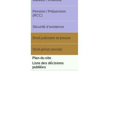
Maladie / Invalidité
Pension / Prépension
(RCC)
Sécurité d’existence
Droit judiciaire et preuve
Droit pénal (social)
Plan du site
Liste des décisions
publiées