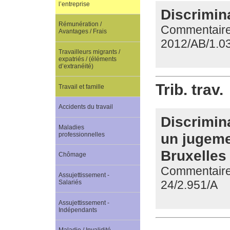
l’entreprise
Discrimin
Rémunération /
Commentaire 
Avantages / Frais
2012/AB/1.03
Travailleurs migrants /
expatriés / (éléments
d’extranéité)
Trib. trav.
Travail et famille
Accidents du travail
Discrimina
Maladies
un jugeme
professionnelles
Bruxelles
Chômage
Commentaire d
Assujettissement -
24/2.951/A
Salariés
Assujettissement -
Indépendants