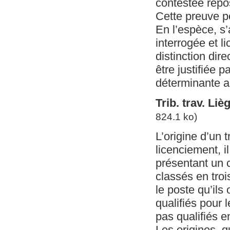
contestée repo
Cette preuve pe
En l’espèce, s
interrogée et l
distinction dire
être justifiée 
déterminante au 
Trib. trav. Li
824.1 ko)
L’origine d’un 
licenciement, i
présentant un c
classés en trois
le poste qu’ils
qualifiés pour 
pas qualifiés en
Les origines, q