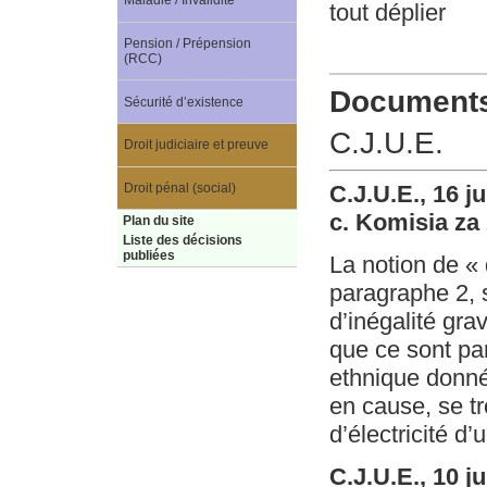
Maladie / Invalidité
tout déplier
Pension / Prépension
(RCC)
Documents 
Sécurité d’existence
C.J.U.E.
Droit judiciaire et preuve
Droit pénal (social)
C.J.U.E., 16 j
c. Komisia za 
Plan du site
Liste des décisions
publiées
La notion de « 
paragraphe 2, s
d’inégalité grav
que ce sont pa
ethnique donnée
en cause, se tr
d’électricité d
C.J.U.E., 10 j