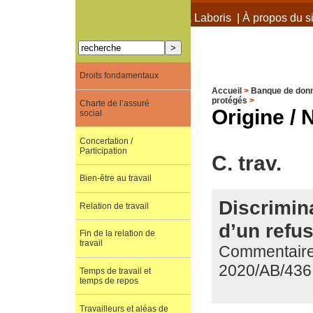
À propos de Terra Laboris
|
À propos du si
Droits fondamentaux
Accueil
>
Banque de don
protégés
>
Charte de l’assuré
Origine / 
social
Concertation /
Participation
C. trav.
Bien-être au travail
Discrimina
Relation de travail
d’un refu
Fin de la relation de
travail
Commentaire d
2020/AB/436
Temps de travail et
temps de repos
Travailleurs et aléas de