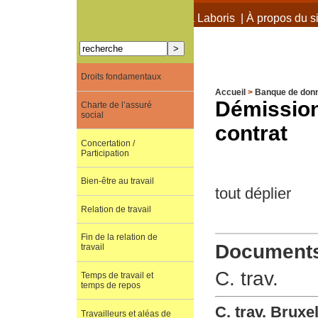
À propos de Terra Laboris
|
À propos du si
Droits fondamentaux
Accueil
>
Banque de don
Démission
Charte de l’assuré
social
contrat
Concertation /
Participation
Bien-être au travail
tout déplier
Relation de travail
Fin de la relation de
Documents 
travail
C. trav.
Temps de travail et
temps de repos
C. trav. Bruxe
Travailleurs et aléas de