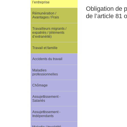
l’entreprise
Obligation de 
Rémunération /
de l’article 81
Avantages / Frais
Travailleurs migrants /
expatriés / (éléments
d’extranéité)
Travail et famille
Accidents du travail
Maladies
professionnelles
Chômage
Assujettissement -
Salariés
Assujettissement -
Indépendants