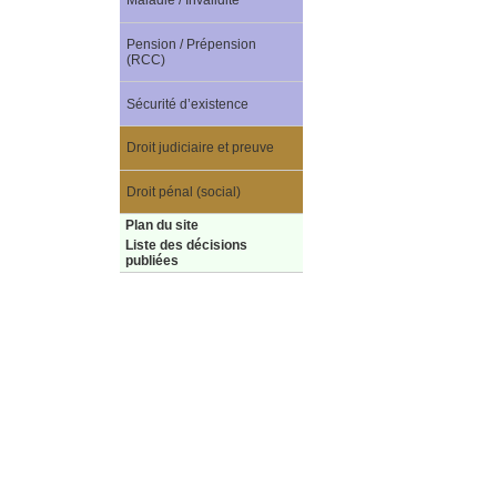
Maladie / Invalidité
Pension / Prépension
(RCC)
Sécurité d’existence
Droit judiciaire et preuve
Droit pénal (social)
Plan du site
Liste des décisions
publiées