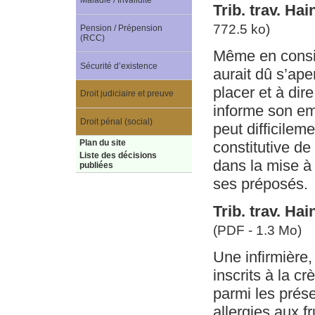
Maladie / Invalidité
Trib. trav. Hai
772.5 ko)
Pension / Prépension
(RCC)
Même en consid
Sécurité d’existence
aurait dû s’ape
placer et à dire
Droit judiciaire et preuve
informe son em
Droit pénal (social)
peut difficilem
Plan du site
constitutive de 
Liste des décisions
dans la mise à 
publiées
ses préposés.
Trib. trav. Hai
(PDF - 1.3 Mo)
Une infirmière,
inscrits à la c
parmi les prése
allergies aux f