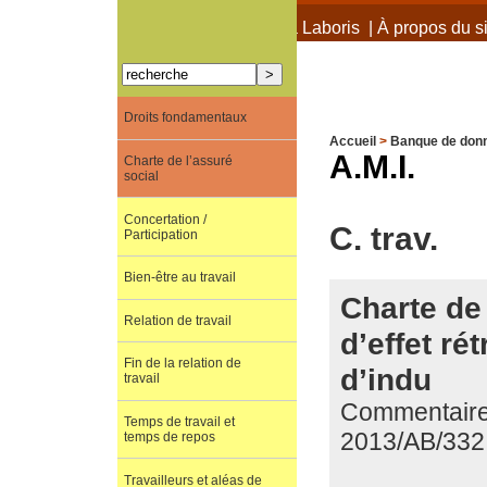
À propos de Terra Laboris
|
À propos du si
Droits fondamentaux
Accueil
>
Banque de don
A.M.I.
Charte de l’assuré
social
Concertation /
C. trav.
Participation
Bien-être au travail
Charte de 
Relation de travail
d’effet ré
Fin de la relation de
d’indu
travail
Commentaire 
Temps de travail et
2013/AB/332
temps de repos
Travailleurs et aléas de