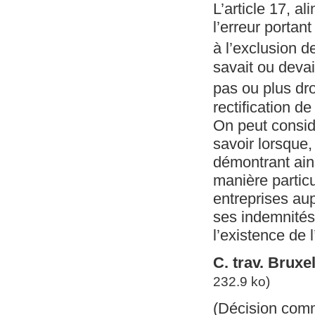
L’article 17, al
l’erreur portan
à l’exclusion d
savait ou devai
pas ou plus dro
rectification de
On peut considé
savoir lorsque,
démontrant ains
manière partic
entreprises au
ses indemnités
l’existence de 
C. trav. Brux
232.9 ko)
(Décision com