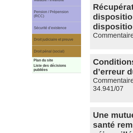
Maladie / Invalidité
Récupérat
Pension / Prépension
dispositio
(RCC)
dispositi
Sécurité d’existence
Commentaire 
Droit judiciaire et preuve
Droit pénal (social)
Condition
Plan du site
Liste des décisions
d’erreur d
publiées
Commentaire 
34.941/07
Une mutue
santé rem