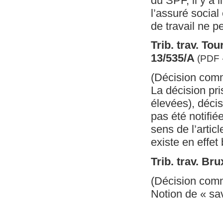
du SPF, il y a l
l’assuré social
de travail ne pe
Trib. trav. To
13/535/A
(PDF 
(Décision com
La décision pri
élevées), décisi
pas été notifié
sens de l’artic
existe en effet 
Trib. trav. Br
(Décision com
Notion de « sav