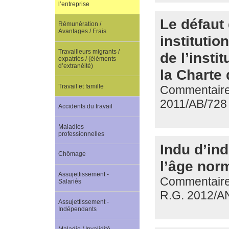
l’entreprise
Le défaut 
Rémunération /
Avantages / Frais
institutio
Travailleurs migrants /
de l’insti
expatriés / (éléments
d’extranéité)
la Charte 
Travail et famille
Commentaire d
2011/AB/728
Accidents du travail
Maladies
professionnelles
Indu d’ind
Chômage
l’âge norm
Assujettissement -
Commentaire 
Salariés
R.G. 2012/A
Assujettissement -
Indépendants