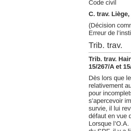
Code civil
C. trav. Liège
(Décision com
Erreur de l’inst
Trib. trav.
Trib. trav. Ha
15/267/A et 1
Dès lors que l
relativement a
pour incomplets
s’apercevoir i
survie, il lui re
défaut en vue d
Lorsque l’O.A. 