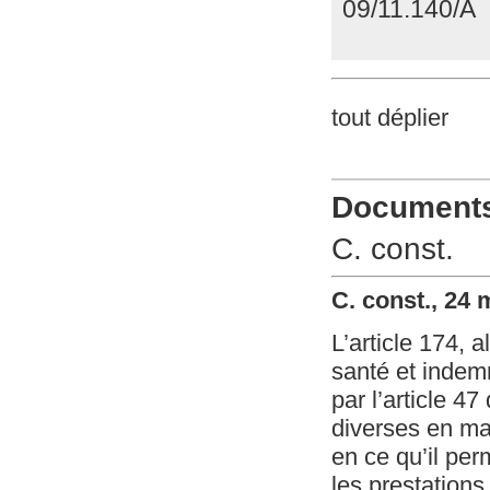
09/11.140/A
tout déplier
Documents 
C. const.
C. const., 24 
L’article 174, a
santé et indemn
par l’article 4
diverses en mat
en ce qu’il pe
les prestations