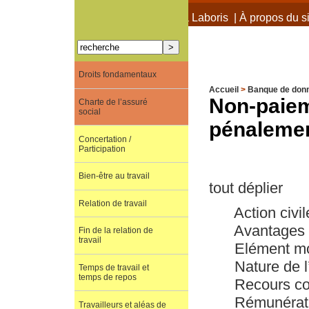
À propos de Terra Laboris
|
À propos du si
Droits fondamentaux
Accueil
>
Banque de don
Non-paie
Charte de l’assuré
social
pénaleme
Concertation /
Participation
Bien-être au travail
tout déplier
Relation de travail
Action civi
Avantages 
Fin de la relation de
travail
Elément m
Nature de l
Temps de travail et
temps de repos
Recours con
Rémunérati
Travailleurs et aléas de