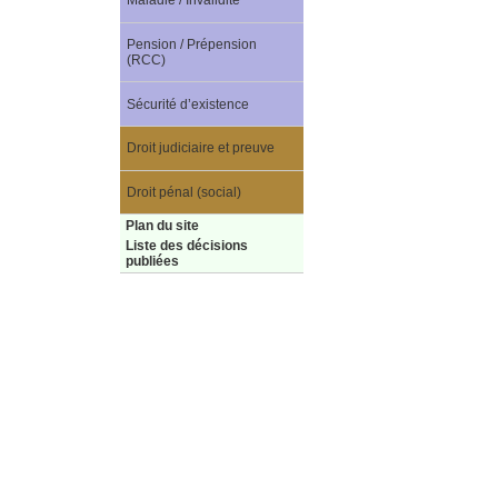
Maladie / Invalidité
Pension / Prépension
(RCC)
Sécurité d’existence
Droit judiciaire et preuve
Droit pénal (social)
Plan du site
Liste des décisions
publiées