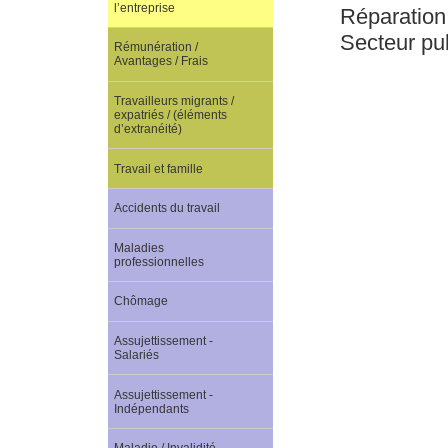
l’entreprise
Réparation
Secteur pu
Rémunération /
Avantages / Frais
Travailleurs migrants /
expatriés / (éléments
d’extranéité)
Travail et famille
Accidents du travail
Maladies
professionnelles
Chômage
Assujettissement -
Salariés
Assujettissement -
Indépendants