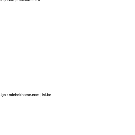
ign :
michelthome.com
|
isi.be