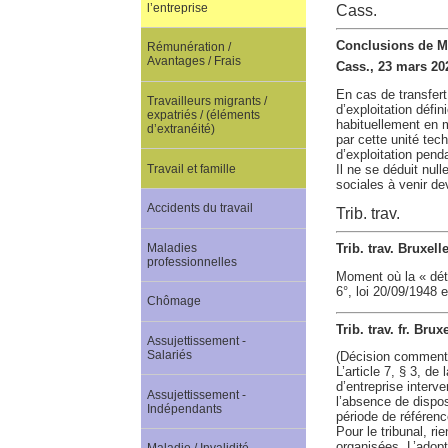
l’entreprise
Cass.
Conclusions de M.
Rémunération /
Avantages / Frais
Cass., 23 mars 20
En cas de transfert 
Travailleurs migrants /
d’exploitation défi
expatriés / (éléments
habituellement en m
d’extranéité)
par cette unité tec
d’exploitation pend
Travail et famille
Il ne se déduit null
sociales à venir dev
Accidents du travail
Trib. trav.
Maladies
Trib. trav. Bruxell
professionnelles
Moment où la « déte
6°, loi 20/09/1948 e
Chômage
Trib. trav. fr. Bru
Assujettissement -
Salariés
(Décision comment
L’article 7, § 3, de
d’entreprise interv
Assujettissement -
l’absence de disposi
Indépendants
période de référenc
Pour le tribunal, ri
organisées. L’adopt