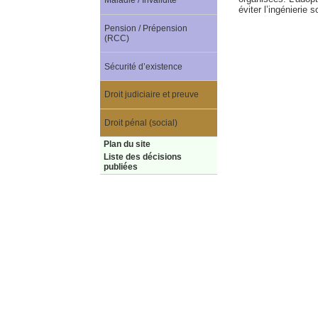
Maladie / Invalidité
éviter l’ingénierie 
Pension / Prépension
(RCC)
Sécurité d’existence
Droit judiciaire et preuve
Droit pénal (social)
Plan du site
Liste des décisions
publiées