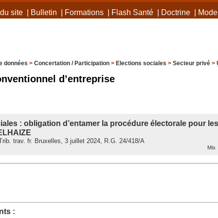
du site
|
Bulletin
|
Formations
|
Flash Santé
|
Doctrine
|
Mode 
e données
>
Concertation / Participation
>
Elections sociales
>
Secteur privé
>
onventionnel d’entreprise
iales : obligation d’entamer la procédure électorale pour l
DELHAIZE
b. trav. fr. Bruxelles, 3 juillet 2024, R.G. 24/418/A
Mis 
ts :