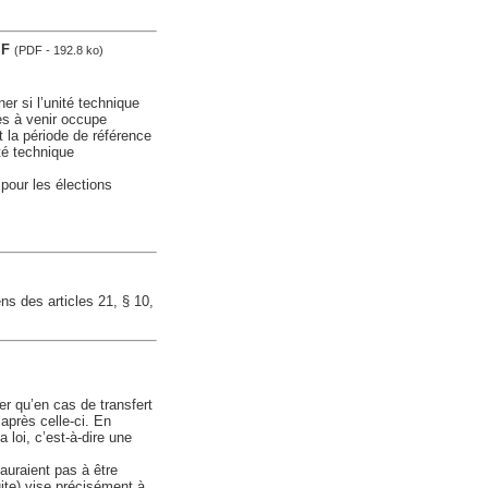
.F
(PDF - 192.8 ko)
er si l’unité technique
les à venir occupe
 la période de référence
té technique
 pour les élections
ns des articles 21, § 10,
er qu’en cas de transfert
après celle-ci. En
la loi, c’est-à-dire une
’auraient pas à être
uite) vise précisément à