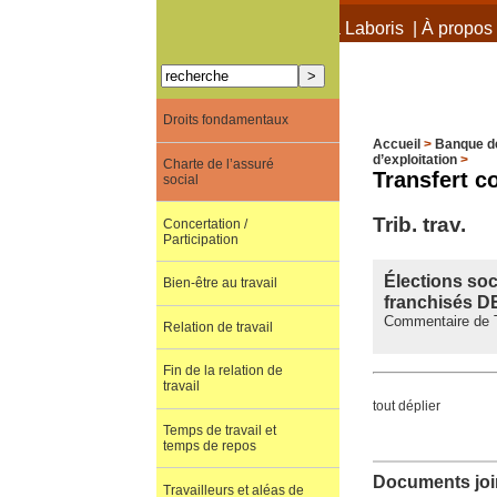
À propos de Terra Laboris
|
À propos 
Droits fondamentaux
Accueil
>
Banque d
d’exploitation
>
Charte de l’assuré
Transfert c
social
Trib. trav.
Concertation /
Participation
Élections soc
Bien-être au travail
franchisés 
Commentaire de Tri
Relation de travail
Fin de la relation de
travail
tout déplier
Temps de travail et
temps de repos
Documents join
Travailleurs et aléas de