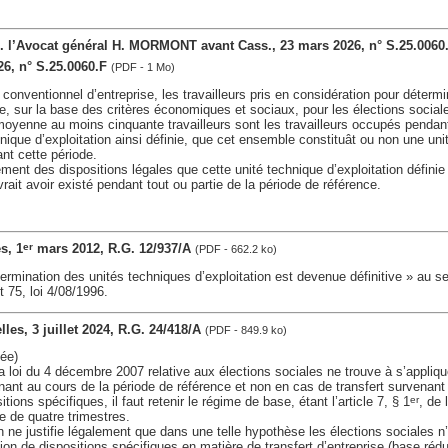
 l’Avocat général H. MORMONT avant Cass., 23 mars 2026, n° S.25.0060
26, n° S.25.0060.F
(PDF - 1 Mo)
conventionnel d’entreprise, les travailleurs pris en considération pour détermin
nie, sur la base des critères économiques et sociaux, pour les élections socia
oyenne au moins cinquante travailleurs sont les travailleurs occupés pendant
hnique d’exploitation ainsi définie, que cet ensemble constituât ou non une uni
ant cette période.
ement des dispositions légales que cette unité technique d’exploitation définie
rait avoir existé pendant tout ou partie de la période de référence.
es, 1
mars 2012, R.G. 12/937/A
er
(PDF - 662.2 ko)
rmination des unités techniques d’exploitation est devenue définitive » au se
t 75, loi 4/08/1996.
xelles, 3 juillet 2024, R.G. 24/418/A
(PDF - 849.9 ko)
ée)
 la loi du 4 décembre 2007 relative aux élections sociales ne trouve à s’appliqu
enant au cours de la période de référence et non en cas de transfert survenant 
tions spécifiques, il faut retenir le régime de base, étant l’article 7, § 1
, de 
er
e de quatre trimestres.
en ne justifie légalement que dans une telle hypothèse les élections sociales n
ion de dispositions spécifiques en matière de transfert d’entreprise (base réd