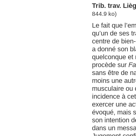
Trib. trav. Li
844.9 ko)
Le fait que l’
qu’un de ses tr
centre de bien-
a donné son bl
quelconque et 
procède sur
Fa
sans être de na
moins une autr
musculaire ou 
incidence à cet
exercer une act
évoqué, mais sa
son intention 
dans un messa
Jugement confi