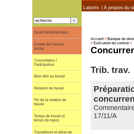
À propos de Terra Laboris
|
À propos du si
Droits fondamentaux
Accueil
>
Banque de don
>
Exécution du contrat
>
Charte de l’assuré
Concurren
social
Concertation /
Participation
Trib. trav.
Bien-être au travail
Préparatio
Relation de travail
concurren
Fin de la relation de
travail
Commentaire d
17/11/A
Temps de travail et
temps de repos
Travailleurs et aléas de