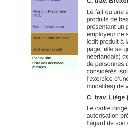
C. trav. Bruxe
Maladie / Invalidité
Le fait qu’une
Pension / Prépension
(RCC)
produits de bea
présentant un p
Sécurité d’existence
employeur ne si
Droit judiciaire et preuve
ledit produit à 
page, elle se q
Droit pénal (social)
néerlandais) d
Plan du site
de personnes qu
Liste des décisions
publiées
considérés iso
l’exercice d’un
modalités) de 
C. trav. Liège
Le cadre dirig
autorisation p
l’égard de son 