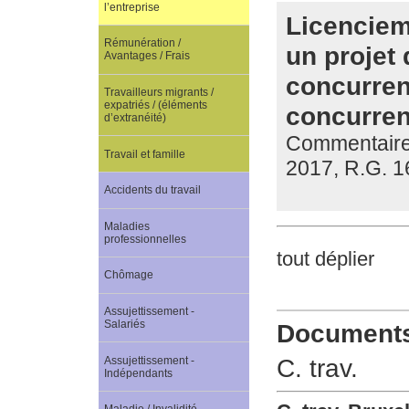
l’entreprise
Licencieme
Rémunération /
un projet 
Avantages / Frais
concurrent
Travailleurs migrants /
expatriés / (éléments
concurren
d’extranéité)
Commentaire d
Travail et famille
2017, R.G. 1
Accidents du travail
Maladies
professionnelles
tout déplier
Chômage
Assujettissement -
Salariés
Documents 
Assujettissement -
C. trav.
Indépendants