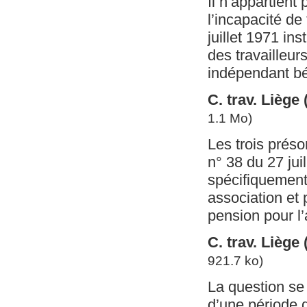
Il n’appartient
l’incapacité de
juillet 1971 in
des travailleur
indépendant bén
C. trav. Liège
1.1 Mo)
Les trois présom
n° 38 du 27 jui
spécifiquement 
association et 
pension pour l’
C. trav. Liège
921.7 ko)
La question se
d’une période d