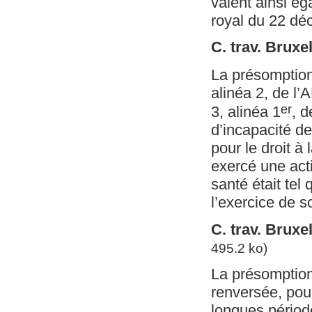
valent ainsi éga
royal du 22 dé
C. trav. Bruxe
La présomption d
alinéa 2, de l’
er
3, alinéa 1
, 
d’incapacité de
pour le droit à
exercé une act
santé était tel 
l’exercice de 
C. trav. Bruxe
495.2 ko)
La présomption 
renversée, pour
longues période