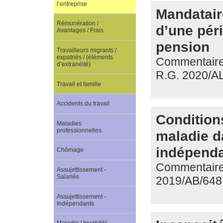
l’entreprise
Mandataire
Rémunération /
d’une péri
Avantages / Frais
pension
Travailleurs migrants /
expatriés / (éléments
Commentaire 
d’extranéité)
R.G. 2020/A
Travail et famille
Accidents du travail
Condition
Maladies
professionnelles
maladie da
indépend
Chômage
Commentaire 
Assujettissement -
Salariés
2019/AB/648
Assujettissement -
Indépendants