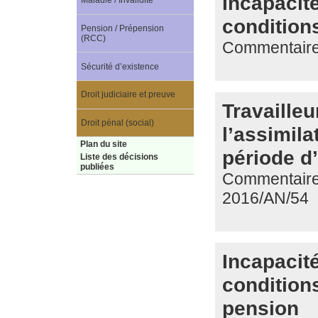
Incapacité
Maladie / Invalidité
conditions
Pension / Prépension
(RCC)
Commentaire 
Sécurité d’existence
Droit judiciaire et preuve
Travaille
Droit pénal (social)
l’assimila
Plan du site
période d’
Liste des décisions
publiées
Commentaire d
2016/AN/54
Incapacité
conditions
pension