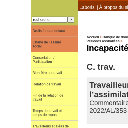
À propos de Terra Laboris
|
À propos du si
Droits fondamentaux
Accueil
>
Banque de don
Périodes assimilées
>
Charte de l’assuré
Incapacité
social
Concertation /
Participation
C. trav.
Bien-être au travail
Travaille
Relation de travail
l’assimila
Fin de la relation de
travail
Commentaire d
2022/AL/353
Temps de travail et
temps de repos
Travailleurs et aléas de