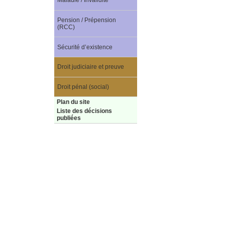
Maladie / Invalidité
Pension / Prépension
(RCC)
Sécurité d’existence
Droit judiciaire et preuve
Droit pénal (social)
Plan du site
Liste des décisions
publiées