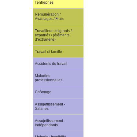
l’entreprise
Rémunération /
Avantages / Frais
Travailleurs migrants /
expatriés / (éléments
d’extranéité)
Travail et famille
Accidents du travail
Maladies
professionnelles
Chômage
Assujettissement -
Salariés
Assujettissement -
Indépendants