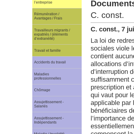
Documents 
l’entreprise
C. const.
Rémunération /
Avantages / Frais
C. const., 7 j
Travailleurs migrants /
expatriés / (éléments
d’extranéité)
La loi de redr
sociales viole l
Travail et famille
contient aucune 
Accidents du travail
allocations d’i
d’interruption 
Maladies
suffisamment c
professionnelles
prescription et 
Chômage
qui vaut pour l
applicable par 
Assujettissement -
Salariés
bénéficiaires 
l’importance de
Assujettissement -
Indépendants
essentiellement
compensent la 