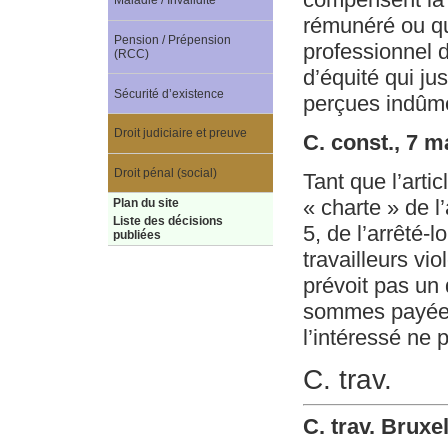
Maladie / Invalidité
rémunéré ou qu
Pension / Prépension
professionnel d
(RCC)
d’équité qui j
Sécurité d’existence
perçues indûmen
Droit judiciaire et preuve
C. const., 7 m
Droit pénal (social)
Tant que l’artic
« charte » de l’
Plan du site
Liste des décisions
5, de l’arrêté-
publiées
travailleurs vio
prévoit pas un 
sommes payées à
l’intéressé ne
C. trav.
C. trav. Bruxe