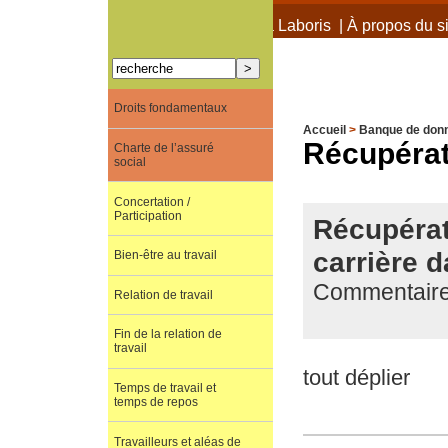
À propos de Terra Laboris
|
À propos du si
Droits fondamentaux
Accueil
>
Banque de don
Récupérat
Charte de l’assuré
social
Concertation /
Participation
Récupérati
carrière d
Bien-être au travail
Commentaire 
Relation de travail
Fin de la relation de
travail
tout déplier
Temps de travail et
temps de repos
Travailleurs et aléas de