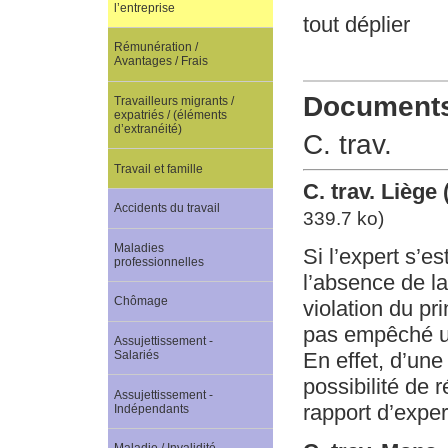
l’entreprise
tout déplier
Rémunération /
Avantages / Frais
Documents 
Travailleurs migrants /
expatriés / (éléments
d’extranéité)
C. trav.
Travail et famille
C. trav. Liège
Accidents du travail
339.7 ko)
Maladies
Si l’expert s’e
professionnelles
l’absence de la
Chômage
violation du pr
pas empêché ul
Assujettissement -
En effet, d’une
Salariés
possibilité de r
Assujettissement -
rapport d’exper
Indépendants