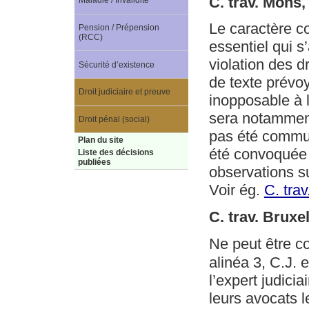
C. trav. Mons
Maladie / Invalidité
Le caractère co
Pension / Prépension
(RCC)
essentiel qui s
violation des d
Sécurité d’existence
de texte prévo
Droit judiciaire et preuve
inopposable à l
sera notamment
Droit pénal (social)
pas été commun
Plan du site
été convoquée à
Liste des décisions
publiées
observations su
Voir ég.
C. tra
C. trav. Bruxe
Ne peut être 
alinéa 3, C.J. e
l’expert judici
leurs avocats l