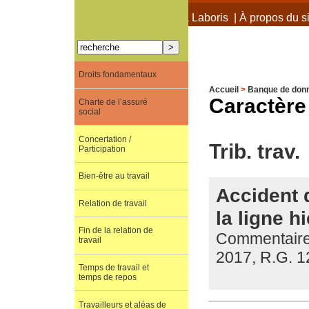
À propos de Terra Laboris
|
À propos du si
Droits fondamentaux
Accueil
>
Banque de don
Caractère
Charte de l’assuré
social
Concertation /
Trib. trav.
Participation
Bien-être au travail
Accident d
Relation de travail
la ligne h
Fin de la relation de
Commentaire d
travail
2017, R.G. 1
Temps de travail et
temps de repos
Travailleurs et aléas de