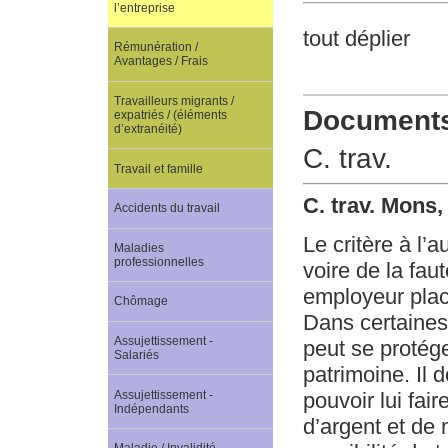
l’entreprise
tout déplier
Rémunération /
Avantages / Frais
Travailleurs migrants /
Documents 
expatriés / (éléments
d’extranéité)
C. trav.
Travail et famille
C. trav. Mons,
Accidents du travail
Le critère à l’
Maladies
professionnelles
voire de la fau
employeur place
Chômage
Dans certaines
Assujettissement -
peut se protég
Salariés
patrimoine. Il 
Assujettissement -
pouvoir lui fa
Indépendants
d’argent et de 