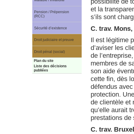
possibilité de 
Maladie / Invalidité
et la transpare
Pension / Prépension
s’ils sont char
(RCC)
C. trav. Mons
Sécurité d’existence
Il est légitim
Droit judiciaire et preuve
d’aviser les cli
Droit pénal (social)
de l’entreprise,
Plan du site
membres de sa f
Liste des décisions
son aide évent
publiées
cette fin, dès l
défendus avec l
protection. Une
de clientèle et
qu’elle aurait 
prestations de 
C. trav. Bruxe