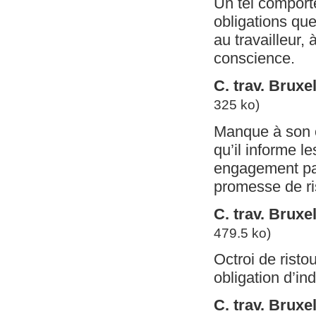
Un tel comport
obligations que 
au travailleur, 
conscience.
C. trav. Brux
325 ko)
Manque à son o
qu’il informe le
engagement par 
promesse de ri
C. trav. Brux
479.5 ko)
Octroi de risto
obligation d’i
C. trav. Brux