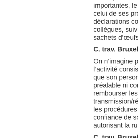
importantes, l
celui de ses p
déclarations c
collègues, suiv
sachets d’œufs 
C. trav. Bruxe
On n’imagine p
l’activité cons
que son person
préalable ni co
rembourser les 
transmission/r
les procédures 
confiance de s
autorisant la r
C. trav. Bruxe