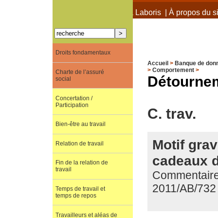
À propos de Terra Laboris
|
À propos du si
Droits fondamentaux
Accueil
>
Banque de don
>
Comportement
>
Charte de l’assuré
Détournem
social
Concertation /
Participation
C. trav.
Bien-être au travail
Motif gra
Relation de travail
cadeaux d
Fin de la relation de
travail
Commentaire 
2011/AB/732
Temps de travail et
temps de repos
Travailleurs et aléas de