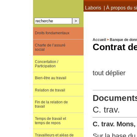
À propos de Terra Laboris
|
À propos du si
Droits fondamentaux
Accueil
>
Banque de don
Contrat de 
Charte de l’assuré
social
Concertation /
Participation
tout déplier
Bien-être au travail
Relation de travail
Documents 
Fin de la relation de
travail
C. trav.
Temps de travail et
C. trav. Mons
temps de repos
Sur la base du
Travailleurs et aléas de