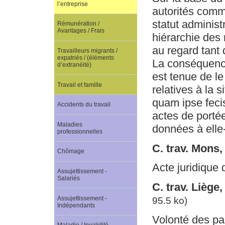
l’entreprise
autorités comm
statut administ
Rémunération /
Avantages / Frais
hiérarchie des 
au regard tant 
Travailleurs migrants /
expatriés / (éléments
La conséquence 
d’extranéité)
est tenue de le
Travail et famille
relatives à la 
quam ipse fecist
Accidents du travail
actes de portée
Maladies
données à ell
professionnelles
C. trav. Mons
Chômage
Acte juridique 
Assujettissement -
Salariés
C. trav. Liège
Assujettissement -
95.5 ko)
Indépendants
Volonté des pa