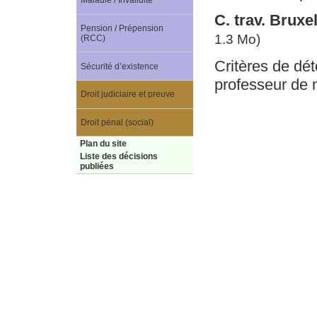
Maladie / Invalidité
C. trav. Brux
Pension / Prépension
1.3 Mo)
(RCC)
Critères de dét
Sécurité d’existence
professeur de
Droit judiciaire et preuve
Droit pénal (social)
Plan du site
Liste des décisions
publiées