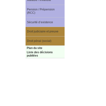
Maladie / Invalidité
Pension / Prépension
(RCC)
Sécurité d’existence
Droit judiciaire et preuve
Droit pénal (social)
Plan du site
Liste des décisions
publiées