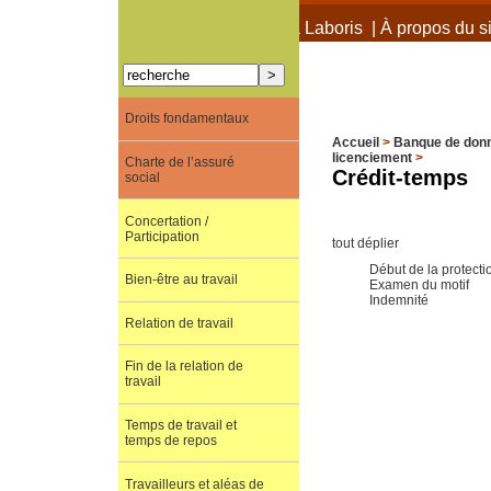
À propos de Terra Laboris
|
À propos du si
Droits fondamentaux
Accueil
>
Banque de don
licenciement
>
Charte de l’assuré
Crédit-temps
social
Concertation /
Participation
tout déplier
Début de la protecti
Bien-être au travail
Examen du motif
Indemnité
Relation de travail
Fin de la relation de
travail
Temps de travail et
temps de repos
Travailleurs et aléas de