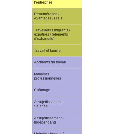
l’entreprise
Rémunération /
Avantages / Frais
Travailleurs migrants /
expatriés / (éléments
d’extranéité)
Travail et famille
Accidents du travail
Maladies
professionnelles
Chômage
Assujettissement -
Salariés
Assujettissement -
Indépendants