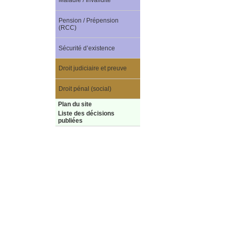
Maladie / Invalidité
Pension / Prépension
(RCC)
Sécurité d’existence
Droit judiciaire et preuve
Droit pénal (social)
Plan du site
Liste des décisions
publiées