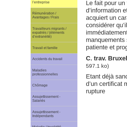
Le fait pour un
l’entreprise
d’information e
Rémunération /
acquiert un ca
Avantages / Frais
considérer qu’i
Travailleurs migrants /
immédiatement 
expatriés / (éléments
d’extranéité)
manquements se
patiente et pro
Travail et famille
C. trav. Brux
Accidents du travail
597.1 ko)
Maladies
professionnelles
Etant déjà sanc
d’un certificat
Chômage
rupture
Assujettissement -
Salariés
Assujettissement -
Indépendants