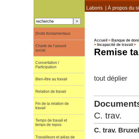
À propos de Terra Laboris
|
À propos du si
Droits fondamentaux
Accueil
>
Banque de don
>
Incapacité de travail
>
Charte de l’assuré
Remise tar
social
Concertation /
Participation
tout déplier
Bien-être au travail
Relation de travail
Documents 
Fin de la relation de
travail
C. trav.
Temps de travail et
temps de repos
C. trav. Bruxe
Travailleurs et aléas de