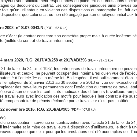
ployeur) sont solidairement responsables du paiement des cotisations social
ages qui découlent du contrat. Les conséquences juridiques ainsi prévues par l
 fois qu’un utilisateur, en violation des dispositions du paragraphe 1
, fait e
er
a disposition, que celui-ci ait ou non été engagé par son employeur initial aux 
e 2008, n° S.07.0043.N
(PDF - 62.6 ko)
ce d’écrit (le contrat conserve son caractère propre mais à durée indéterminé
te (nullité du contrat de travail intérimaire)
, 4 mars 2020, R.G. 2017/AB/258 et 2017/AB/396
(PDF - 717.1 ko)
e 21 de la loi du 24 juillet 1987, les entreprises de travail intérimaire ne peuve
tilisateurs et ceux-ci ne peuvent occuper des intérimaires qu’en vue de l’exécut
utorisé à l’article 1
de la même loi. En l’espèce, il est suffisamment établi qu
er
e l’employeur du 2 janvier 2013 au 30 septembre 2013 en vue de l’exécution d’
mplacer des travailleurs permanents dont l’exécution du contrat de travail éta
éposé à son dossier les certificats médicaux des différents travailleurs rempl
 travailleurs avec indication des motifs pour lesquels leur contrat a été susp
 compensatoire de préavis réclamée par le travailleur n’est pas justifiée.
s, 22 novembre 2016, R.G. 2014/AB/905
(PDF - 407.8 ko)
ée)
é d’une occupation intervenue en contravention avec l’article 21 de la loi du 24 ju
il intérimaire et la mise de travailleurs à disposition d’utilisateurs, le droit à u
éavis suppose que celui pour qui les prestations ont été accomplies soit l’aut