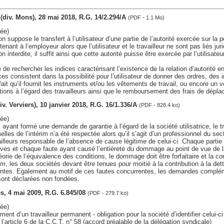
t (div. Mons), 28 mai 2018, R.G. 14/2.294/A
(PDF - 1.1 Mo)
ée)
n suppose le transfert à l’utilisateur d’une partie de l’autorité exercée sur la p
tenant à l’employeur alors que l’utilisateur et le travailleur ne sont pas liés ju
on interdite, il suffit ainsi que cette autorité puisse être exercée par l’utilisate
e de rechercher les indices caractérisant l’existence de la relation d’autorité entr
ices consistent dans la possibilité pour l’utilisateur de donner des ordres, des 
fait qu’il fournit les instruments et/ou les vêtements de travail, ou encore un véh
tions à l’égard des travailleurs ainsi que le remboursement des frais de dépl
div. Verviers), 10 janvier 2018, R.G. 16/1.336/A
(PDF - 828.4 ko)
ée)
m ayant formé une demande de garantie à l’égard de la société utilisatrice, le t
lles de l’intérim n’a été respectée alors qu’il s’agit d’un professionnel du sec
 ailleurs responsable de l’absence de cause légitime de celui-ci. Chaque partie 
tives et chaque faute ayant causé l’entièreté du dommage au point de vue de
héorie de l’équivalence des conditions, le dommage doit être forfaitaire et la c
um
, les deux sociétés devant être tenues pour moitié à la contribution à la dett
entes. Egalement au motif de ces fautes concurrentes, les demandes complé
sont déclarées non fondées.
les, 4 mai 2009, R.G. 6.845/08
(PDF - 279.7 ko)
ée)
nt d’un travailleur permanent - obligation pour la société d’identifier celui-ci
l’article 6 de la C.C.T. n° 58 (accord préalable de la délégation syndicale)