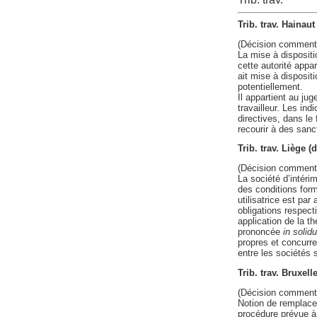
Trib. trav. Hainau
(Décision comment
La mise à dispositio
cette autorité appar
ait mise à dispositi
potentiellement.
Il appartient au jug
travailleur. Les ind
directives, dans le 
recourir à des sanc
Trib. trav. Liège (
(Décision comment
La société d’intéri
des conditions forme
utilisatrice est par
obligations respec
application de la t
prononcée
in solid
propres et concurr
entre les sociétés 
Trib. trav. Bruxel
(Décision comment
Notion de remplaceme
procédure prévue à 