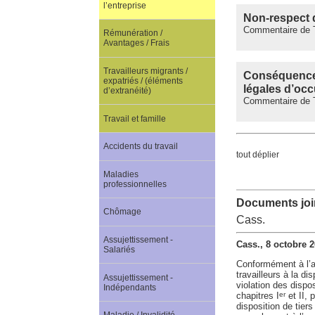
l’entreprise
Non-respect 
Commentaire de Tr
Rémunération /
Avantages / Frais
Travailleurs migrants /
Conséquences 
expatriés / (éléments
légales d’oc
d’extranéité)
Commentaire de Tr
Travail et famille
Accidents du travail
tout déplier
Maladies
professionnelles
Documents join
Chômage
Cass.
Assujettissement -
Cass., 8 octobre 
Salariés
Conformément à l’art
travailleurs à la dis
Assujettissement -
violation des dispo
Indépendants
chapitres I
et II, 
er
disposition de tiers