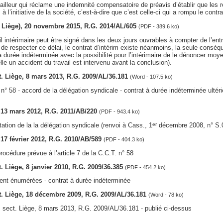
vailleur qui réclame une indemnité compensatoire de préavis d’établir que les re
à l’initiative de la société, c’est-à-dire que c’est celle-ci qui a rompu le contra
v. Liège), 20 novembre 2015, R.G. 2014/AL/605
(PDF - 389.6 ko)
il intérimaire peut être signé dans les deux jours ouvrables à compter de l’ent
ut de respecter ce délai, le contrat d’intérim existe néanmoins, la seule conséq
à durée indéterminée avec la possibilité pour l’intérimaire de le dénoncer moy
le un accident du travail est intervenu avant la conclusion).
ct. Liège, 8 mars 2013, R.G. 2009/AL/36.181
(Word - 107.5 ko)
 n° 58 - accord de la délégation syndicale - contrat à durée indéterminée ulté
, 13 mars 2012, R.G. 2011/AB/220
(PDF - 943.4 ko)
tion de la la délégation syndicale (renvoi à Cass., 1
décembre 2008, n° S.
er
, 17 février 2012, R.G. 2010/AB/589
(PDF - 404.3 ko)
rocédure prévue à l’article 7 de la C.C.T. n° 58
ct. Liège, 8 janvier 2010, R.G. 2009/36.385
(PDF - 454.2 ko)
ent énumérées - contrat à durée indéterminée
ct. Liège, 18 décembre 2009, R.G. 2009/AL/36.181
(Word - 78 ko)
e, sect. Liège, 8 mars 2013, R.G. 2009/AL/36.181 - publié ci-dessus