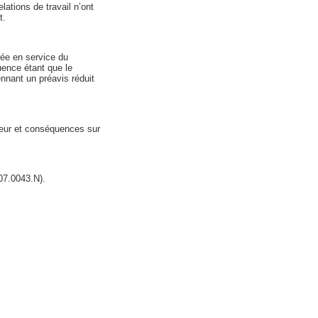
lations de travail n’ont
t.
rée en service du
uence étant que le
ennant un préavis réduit
rieur et conséquences sur
07.0043.N).