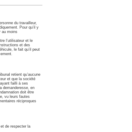
ersonne du travailleur,
ridiquement. Pour qu’il y
ur au moins
e l’utilisateur et le
instructions et des
icule, le fait qu’il peut
acement.
ribunal retient qu’aucune
teur et que la société
ayant failli à ses
 la demanderesse, en
ondamnation doit être
e, vu leurs fautes
mentaires réciproques
 et de respecter la