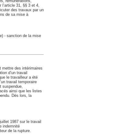
es, rémunérations,
’article 31, §§ 3 et 4,
xécuter des travaux par un
fins de sa mise à
e) - sanction de la mise
nt mettre des intérimaires
ion d’un travail
e le travailleur a été
un travail temporaire
it suspendue,
acés ainsi que les listes
endu. Dès lors, la
illet 1987 sur le travail
ne indemnité
eur de la rupture.