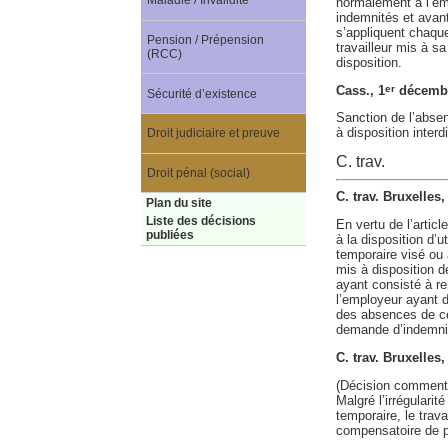
Maladie / Invalidité
normalement à l’em
indemnités et avant
s’appliquent chaque
Pension / Prépension
travailleur mis à s
(RCC)
disposition.
Cass., 1
décembr
er
Sécurité d’existence
Sanction de l’absen
à disposition interdi
Droit judiciaire et preuve
C. trav.
Droit pénal (social)
C. trav. Bruxelles
Plan du site
Liste des décisions
En vertu de l’articl
publiées
à la disposition d’u
temporaire visé ou a
mis à disposition d
ayant consisté à re
l’employeur ayant d
des absences de ces
demande d’indemnité
C. trav. Bruxelle
(Décision comment
Malgré l’irrégularit
temporaire, le trava
compensatoire de pr