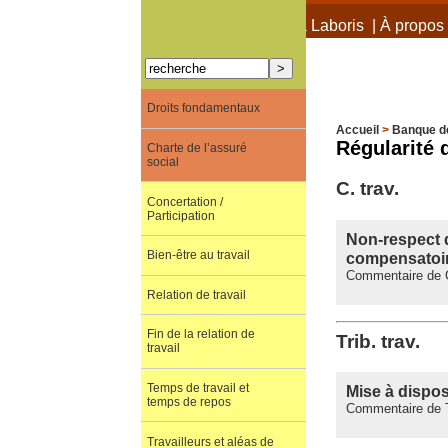
À propos de Terra Laboris
|
À propos 
Droits fondamentaux
Accueil
>
Banque d
Régularité 
Charte de l’assuré
social
C. trav.
Concertation /
Participation
Non-respect d
Bien-être au travail
compensatoir
Commentaire de C
Relation de travail
Fin de la relation de
Trib. trav.
travail
Temps de travail et
Mise à disposi
temps de repos
Commentaire de Tr
Travailleurs et aléas de