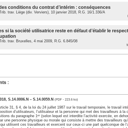
des conditions du contrat d’intérim : conséquences
ib. trav. Liège (div. Verviers), 10 janvier 2018, R.G. 16/1.336/A
M
si la société utilisatrice reste en défaut d’établir le respe
cupation
ib. trav. Bruxelles, 4 mai 2009, R.G. 6.845/08
M
ts :
2018, S.14.0006.N – S.14.0059.N
(PDF - 223.6 ko)
icle 31, § 4, de la loi du 24 juillet 1987 sur le travail temporaire, le travail in
position d’utilisateurs, l’utilisateur et la personne qui met des travailleurs à la 
sitions du paragraphe 1
(selon lequel est interdite l’activité exercée, en deh
er
par une personne physique ou morale qui consiste à mettre des travailleurs qu
 qui utilisent ces travailleurs et exercent sur ceux-ci une part quelconque de l