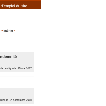
d’emploi du site
e
>
Intérim
>
 indemnité
is en ligne le 15 mai 2017
ligne le 14 septembre 2018