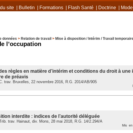
du site
|
Bulletin
|
Formations
|
Flash Santé
|
Doctrine
|
Mode 
e données
>
Relation de travail
>
Mise à disposition / Intérim / Travail temporair
de l’occupation
es règles en matière d’intérim et conditions du droit à une
e de préavis
. trav. Bruxelles, 22 novembre 2016, R.G. 2014/AB/905
M
tion interdite : indices de l’autorité déléguée
ib. trav. Hainaut, div. Mons, 28 mai 2018, R.G. 14/2.294/A
Mis en 