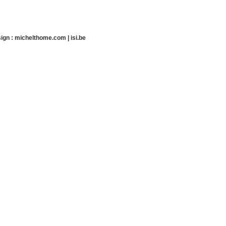
ign :
michelthome.com
|
isi.be