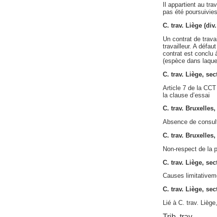
Il appartient au tra
pas été poursuivies 
C. trav. Liège (di
Un contrat de trava
travailleur. A défa
contrat est conclu 
(espèce dans laquel
C. trav. Liège, se
Article 7 de la CCT
la clause d’essai
C. trav. Bruxelles
Absence de consulta
C. trav. Bruxelles
Non-respect de la p
C. trav. Liège, se
Causes limitativem
C. trav. Liège, se
Lié à C. trav. Lièg
Trib. trav.