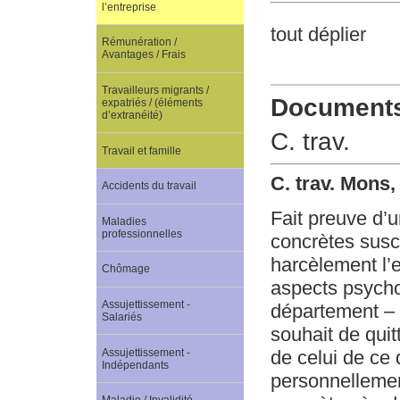
l’entreprise
tout déplier
Rémunération /
Avantages / Frais
Travailleurs migrants /
Documents 
expatriés / (éléments
d’extranéité)
C. trav.
Travail et famille
C. trav. Mons
Accidents du travail
Fait preuve d’
Maladies
professionnelles
concrètes susce
harcèlement l’
Chômage
aspects psycho
Assujettissement -
département – e
Salariés
souhait de quit
Assujettissement -
de celui de ce 
Indépendants
personnellemen