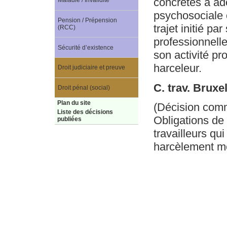
concrètes à ad
Maladie / Invalidité
psychosociale o
Pension / Prépension
trajet initié pa
(RCC)
professionnelle
Sécurité d’existence
son activité pr
harceleur.
Droit judiciaire et preuve
C. trav. Brux
Droit pénal (social)
Plan du site
(Décision com
Liste des décisions
Obligations de 
publiées
travailleurs qui
harcèlement mo