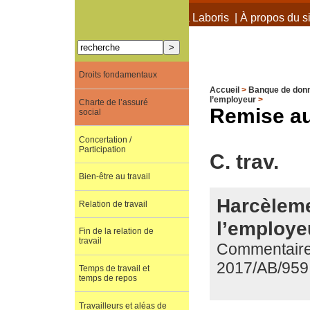
À propos de Terra Laboris
|
À propos du si
Droits fondamentaux
Accueil
>
Banque de don
l’employeur
>
Charte de l’assuré
Remise au
social
Concertation /
Participation
C. trav.
Bien-être au travail
Harcèlemen
Relation de travail
l’employeu
Fin de la relation de
travail
Commentaire 
2017/AB/959
Temps de travail et
temps de repos
Travailleurs et aléas de