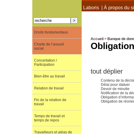
À propos de Terra Laboris
|
À propos du si
Droits fondamentaux
Accueil
>
Banque de don
Obligation
Charte de l’assuré
social
Concertation /
Participation
tout déplier
Bien-être au travail
Contenu de la décis
Délai pour statuer
Relation de travail
Devoir de minutie
Notification de la dé
Obligation d’informa
Fin de la relation de
Obligation de réorie
travail
Temps de travail et
temps de repos
Travailleurs et aléas de