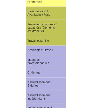
l’entreprise
Rémunération /
Avantages / Frais
Travailleurs migrants /
expatriés / (éléments
d’extranéité)
Travail et famille
Accidents du travail
Maladies
professionnelles
Chômage
Assujettissement -
Salariés
Assujettissement -
Indépendants