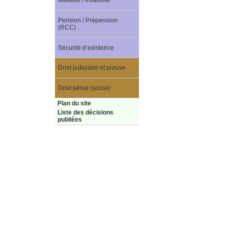
Maladie / Invalidité
Pension / Prépension
(RCC)
Sécurité d’existence
Droit judiciaire et preuve
Droit pénal (social)
Plan du site
Liste des décisions
publiées