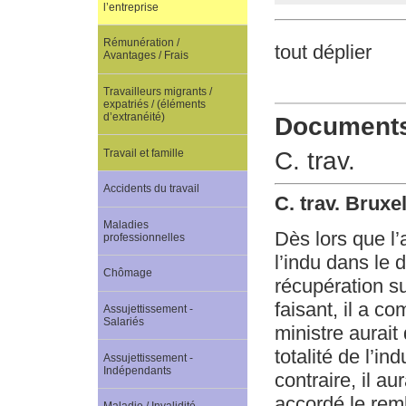
l’entreprise
Rémunération /
tout déplier
Avantages / Frais
Travailleurs migrants /
expatriés / (éléments
d’extranéité)
Documents 
Travail et famille
C. trav.
Accidents du travail
C. trav. Bruxe
Maladies
Dès lors que l’
professionnelles
l’indu dans le 
Chômage
récupération s
faisant, il a c
Assujettissement -
Salariés
ministre aurait
totalité de l’in
Assujettissement -
Indépendants
contraire, il au
accordé le remb