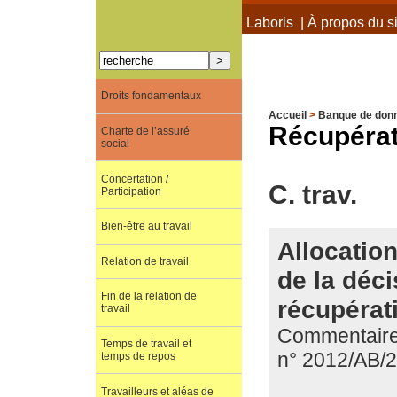
À propos de Terra Laboris
|
À propos du si
Droits fondamentaux
Accueil
>
Banque de don
Récupérat
Charte de l’assuré
social
Concertation /
C. trav.
Participation
Bien-être au travail
Allocatio
Relation de travail
de la déci
Fin de la relation de
récupérati
travail
Commentaire 
Temps de travail et
n° 2012/AB/
temps de repos
Travailleurs et aléas de