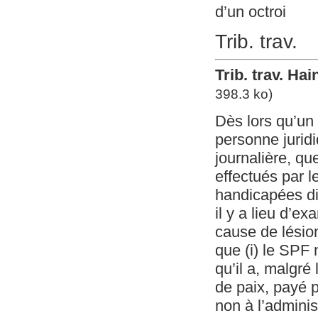
d’un octroi
Trib. trav.
Trib. trav. Ha
398.3 ko)
Dès lors qu’un 
personne jurid
journalière, qu
effectués par 
handicapées dir
il y a lieu d’e
cause de lésio
que (i) le SPF 
qu’il a, malgré
de paix, payé 
non à l’adminis