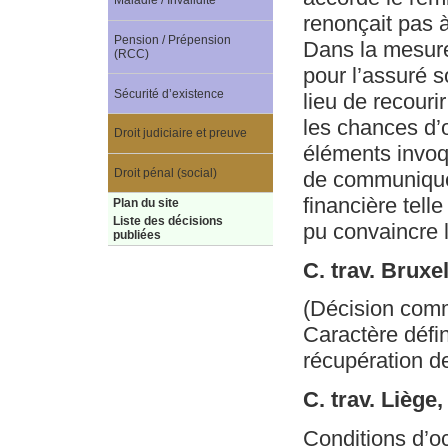
Maladie / Invalidité
renonçait pas à
Pension / Prépension
Dans la mesure
(RCC)
pour l’assuré s
Sécurité d’existence
lieu de recour
les chances d’
Droit judiciaire et preuve
éléments invoq
Droit pénal (social)
de communiquer
financière tell
Plan du site
Liste des décisions
pu convaincre l
publiées
C. trav. Bruxe
(Décision com
Caractère défin
récupération de
C. trav. Liège
Conditions d’oc