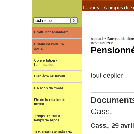
À propos de Terra Laboris
|
À propos du si
Droits fondamentaux
Accueil
>
Banque de don
travailleurs
>
Charte de l’assuré
Pensionn
social
Concertation /
Participation
tout déplier
Bien-être au travail
Relation de travail
Documents 
Fin de la relation de
travail
Cass.
Temps de travail et
temps de repos
Cass., 29 avri
Travailleurs et aléas de