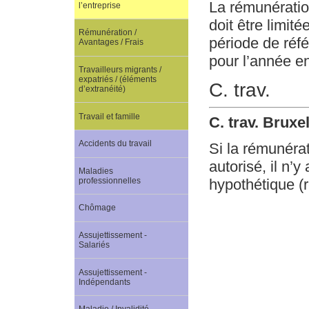
La rémunératio
l’entreprise
doit être limit
Rémunération /
période de réfé
Avantages / Frais
pour l’année en
Travailleurs migrants /
expatriés / (éléments
C. trav.
d’extranéité)
Travail et famille
C. trav. Brux
Accidents du travail
Si la rémunéra
autorisé, il n’
Maladies
professionnelles
hypothétique (r
Chômage
Assujettissement -
Salariés
Assujettissement -
Indépendants