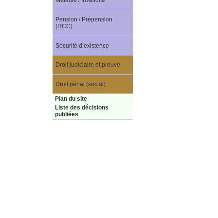
Maladie / Invalidité
Pension / Prépension
(RCC)
Sécurité d’existence
Droit judiciaire et preuve
Droit pénal (social)
Plan du site
Liste des décisions
publiées