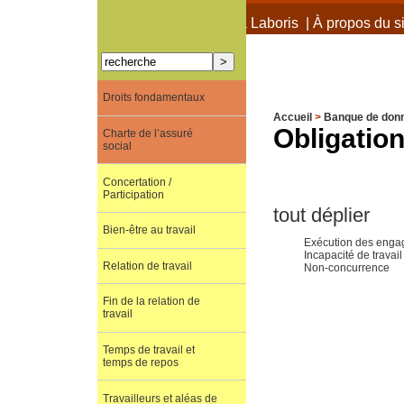
À propos de Terra Laboris
|
À propos du si
Droits fondamentaux
Accueil
>
Banque de don
Obligation
Charte de l’assuré
social
Concertation /
Participation
tout déplier
Bien-être au travail
Exécution des enga
Incapacité de travail
Relation de travail
Non-concurrence
Fin de la relation de
travail
Temps de travail et
temps de repos
Travailleurs et aléas de