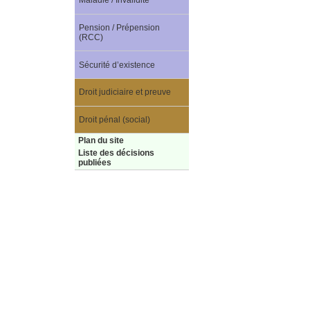
Maladie / Invalidité
Pension / Prépension
(RCC)
Sécurité d’existence
Droit judiciaire et preuve
Droit pénal (social)
Plan du site
Liste des décisions
publiées