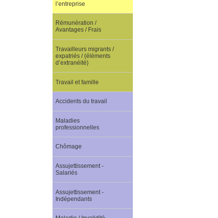
l’entreprise
Rémunération /
Avantages / Frais
Travailleurs migrants /
expatriés / (éléments
d’extranéité)
Travail et famille
Accidents du travail
Maladies
professionnelles
Chômage
Assujettissement -
Salariés
Assujettissement -
Indépendants