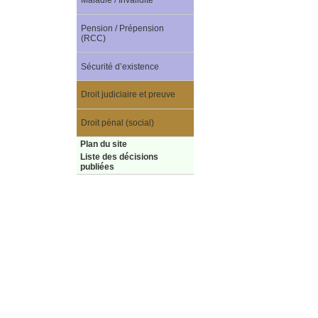
Maladie / Invalidité
Pension / Prépension
(RCC)
Sécurité d’existence
Droit judiciaire et preuve
Droit pénal (social)
Plan du site
Liste des décisions
publiées