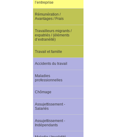
l’entreprise
Rémunération /
Avantages / Frais
Travailleurs migrants /
expatriés / (éléments
d’extranéité)
Travail et famille
Accidents du travail
Maladies
professionnelles
Chômage
Assujettissement -
Salariés
Assujettissement -
Indépendants