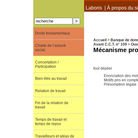
À propos de Terra Laboris
|
À propos du si
Droits fondamentaux
Accueil
>
Banque de don
Avant C.C.T. n° 109
>
Ouv
Charte de l’assuré
Mécanisme pro
social
Concertation /
Participation
tout déplier
Enonciation des mot
Bien-être au travail
Motifs pris en compt
Présomption légale
Relation de travail
Fin de la relation de
travail
Temps de travail et
temps de repos
Travailleurs et aléas de