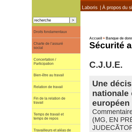
À propos de Terra Laboris
|
À propos du si
Droits fondamentaux
Accueil
>
Banque de don
Sécurité a
Charte de l’assuré
social
Concertation /
C.J.U.E.
Participation
Bien-être au travail
Une décis
Relation de travail
nationale 
Fin de la relation de
européen
travail
Commentaire 
Temps de travail et
(MG, EN P
temps de repos
JUDECĂTORI
Travailleurs et aléas de