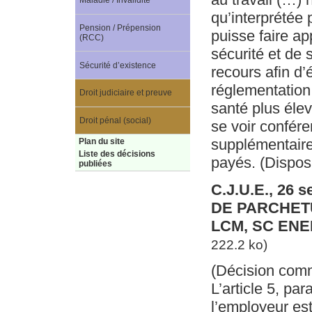
Maladie / Invalidité
qu’interprétée p
Pension / Prépension
puisse faire ap
(RCC)
sécurité et de s
Sécurité d’existence
recours afin d’
réglementation,
Droit judiciaire et preuve
santé plus élev
Droit pénal (social)
se voir confére
supplémentaire
Plan du site
Liste des décisions
payés. (Disposi
publiées
C.J.U.E., 26 
DE PARCHETU
LCM, SC ENE
222.2 ko)
(Décision com
L’article 5, pa
l’employeur est